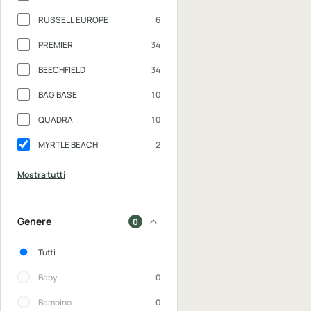
RUSSELL EUROPE
6
PREMIER
34
BEECHFIELD
34
BAG BASE
10
QUADRA
10
MYRTLE BEACH
2
Mostra tutti
Genere
0
Genere
Tutti
Baby
0
Bambino
0