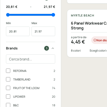
Personalizzabile
20,81 €
-
21,97 €
MYRTLE BEACH
6 Panel Workwear C
Min
Max
Strong
a partire da:
Non dis
4,45
€
Brands
1
8 colori
Scegli colori 
Cerca un brand
Brands
REFORMA
2
TIMBERLAND
2
FRUIT OF THE LOOM
74
UPOWER
20
B&C
18