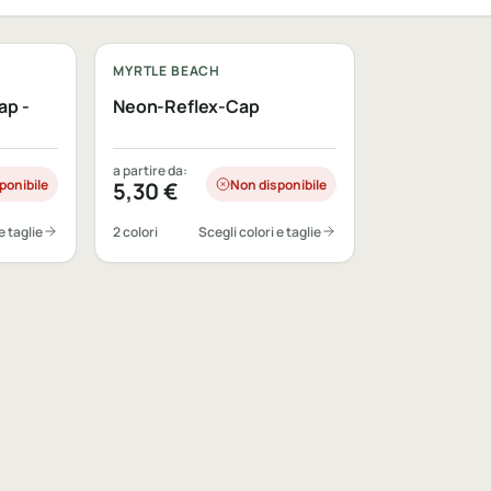
Personalizzabile
MYRTLE BEACH
ap -
Neon-Reflex-Cap
a partire da:
ponibile
Non disponibile
5,30
€
e taglie
2 colori
Scegli colori e taglie