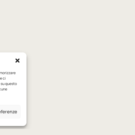
emorizzare
e ci
i su questo
lcune
referenze