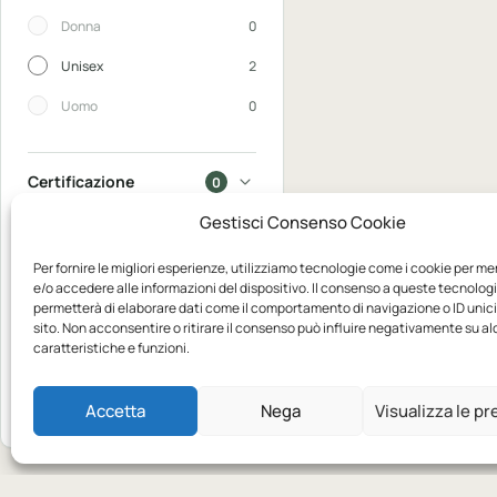
Donna
0
Unisex
2
Uomo
0
Certificazione
0
Gestisci Consenso Cookie
In saldo
0
Per fornire le migliori esperienze, utilizziamo tecnologie come i cookie per m
e/o accedere alle informazioni del dispositivo. Il consenso a queste tecnologi
Disponibili
0
permetterà di elaborare dati come il comportamento di navigazione o ID unic
sito. Non acconsentire o ritirare il consenso può influire negativamente su a
caratteristiche e funzioni.
Mostra
2
Azzera
Accetta
Nega
Visualizza le p
prodotti