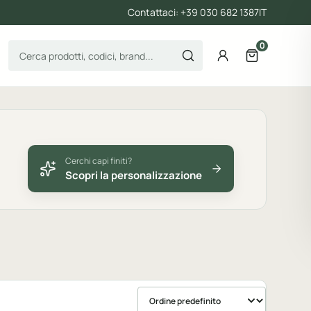
Contattaci: +39 030 682 1387
IT
0
Cerca prodotti
Account
Apri il carre
Cerchi capi finiti?
Scopri la personalizzazione
Ordina prodotti