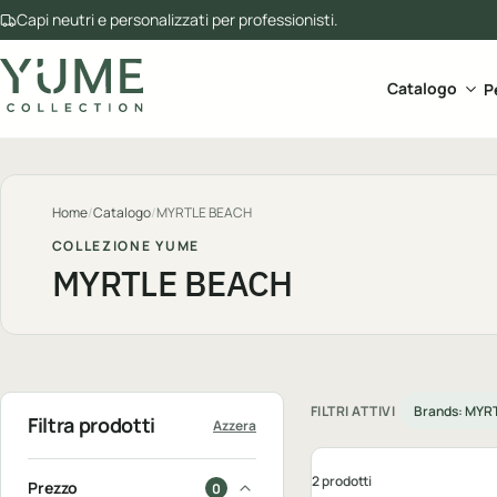
Capi neutri e personalizzati per professionisti.
Apri 
Catalogo
P
Home
/
Catalogo
/
MYRTLE BEACH
COLLEZIONE YUME
MYRTLE BEACH
FILTRI ATTIVI
Brands: MYR
Filtra prodotti
Azzera
2 prodotti
Prezzo
0