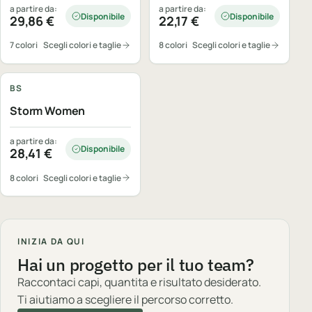
a partire da:
a partire da:
Disponibile
Disponibile
29,86
€
22,17
€
7 colori
Scegli colori e taglie
8 colori
Scegli colori e taglie
Personalizzabile
BS
Storm Women
a partire da:
Disponibile
28,41
€
8 colori
Scegli colori e taglie
INIZIA DA QUI
Hai un progetto per il tuo team?
Raccontaci capi, quantita e risultato desiderato.
Ti aiutiamo a scegliere il percorso corretto.