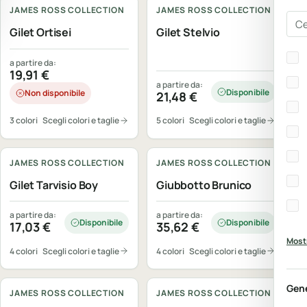
JAMES ROSS COLLECTION
JAMES ROSS COLLECTION
Cer
Gilet Ortisei
Gilet Stelvio
Bra
a partire da:
19,91
€
a partire da:
Disponibile
Non disponibile
21,48
€
3 colori
Scegli colori e taglie
5 colori
Scegli colori e taglie
Personalizzabile
Personalizzabile
JAMES ROSS COLLECTION
JAMES ROSS COLLECTION
Gilet Tarvisio Boy
Giubbotto Brunico
a partire da:
a partire da:
Disponibile
Disponibile
17,03
€
35,62
€
Mostr
4 colori
Scegli colori e taglie
4 colori
Scegli colori e taglie
Personalizzabile
Personalizzabile
Gen
JAMES ROSS COLLECTION
JAMES ROSS COLLECTION