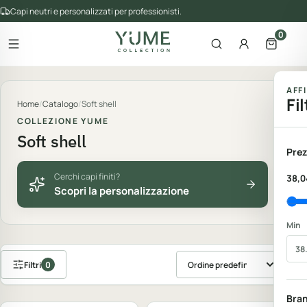
Capi neutri e personalizzati per professionisti.
0
Apri il menu
Apri la ricerca
Account
Apri il 
gorie del catalogo
AFF
Fil
Home
/
Catalogo
/
Soft shell
COLLEZIONE YUME
Soft shell
Prez
Cerchi capi finiti?
38,0
Scopri la personalizzazione
Min
Filtri
0
Ordina prodotti
Personalizzabile
Personalizzabile
Bra