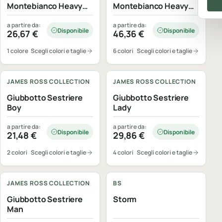
Montebianco Heavy
Montebianco Heavy
Lady
Man
a partire da:
a partire da:
Disponibile
Disponibile
26,67
€
46,36
€
1 colore
Scegli colori e taglie
6 colori
Scegli colori e taglie
Personalizzabile
Personalizzabile
JAMES ROSS COLLECTION
JAMES ROSS COLLECTION
Giubbotto Sestriere
Giubbotto Sestriere
Boy
Lady
a partire da:
a partire da:
Disponibile
Disponibile
21,48
€
29,86
€
2 colori
Scegli colori e taglie
4 colori
Scegli colori e taglie
Personalizzabile
Personalizzabile
JAMES ROSS COLLECTION
BS
Giubbotto Sestriere
Storm
Man