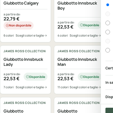
Gen
Giubbotto Calgary
Giubbotto Innsbruck
Boy
a partire da:
22,79
€
a partire da:
Disponibile
Non disponibile
22,53
€
6 colori
Scegli colori e taglie
4 colori
Scegli colori e taglie
Personalizzabile
Personalizzabile
JAMES ROSS COLLECTION
JAMES ROSS COLLECTION
Giubbotto Innsbruck
Giubbotto Innsbruck
Lady
Man
Cert
a partire da:
a partire da:
Disponibile
Disponibile
22,53
€
22,53
€
In s
7 colori
Scegli colori e taglie
11 colori
Scegli colori e taglie
Personalizzabile
Personalizzabile
Disp
JAMES ROSS COLLECTION
JAMES ROSS COLLECTION
Giubbotto
Giubbotto