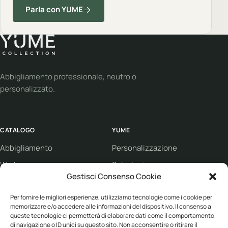
Parla con YUME
Abbigliamento professionale, neutro o
personalizzato.
CATALOGO
YUME
Abbigliamento
Personalizzazione
Workwear
Soluzioni
Gestisci Consenso Cookie
Sport
Supporto
Per fornire le migliori esperienze, utilizziamo tecnologie come i cookie per
Eco collection
Condizioni di vendita
memorizzare e/o accedere alle informazioni del dispositivo. Il consenso a
Brand
queste tecnologie ci permetterà di elaborare dati come il comportamento
di navigazione o ID unici su questo sito. Non acconsentire o ritirare il