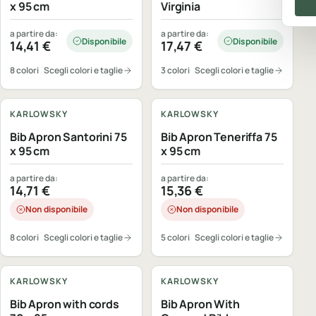
x 95 cm
Virginia
a partire da:
a partire da:
Disponibile
Disponibile
14,41
€
17,47
€
8 colori
Scegli colori e taglie
3 colori
Scegli colori e taglie
Personalizzabile
Personalizzabile
KARLOWSKY
KARLOWSKY
Bib Apron Santorini 75
Bib Apron Teneriffa 75
x 95 cm
x 95 cm
a partire da:
a partire da:
14,71
€
15,36
€
Non disponibile
Non disponibile
8 colori
Scegli colori e taglie
5 colori
Scegli colori e taglie
Personalizzabile
Personalizzabile
KARLOWSKY
KARLOWSKY
Bib Apron with cords
Bib Apron With