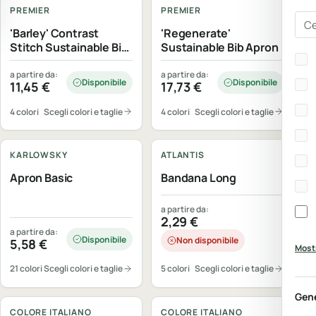
PREMIER
PREMIER
Cer
'Barley' Contrast
'Regenerate'
Stitch Sustainable Bib
Sustainable Bib Apron
Bra
Apron
a partire da:
a partire da:
Disponibile
Disponibile
11,45
€
17,73
€
4 colori
Scegli colori e taglie
4 colori
Scegli colori e taglie
Personalizzabile
Personalizzabile
KARLOWSKY
ATLANTIS
Apron Basic
Bandana Long
a partire da:
2,29
€
a partire da:
Disponibile
Non disponibile
5,58
€
Mostr
21 colori
Scegli colori e taglie
5 colori
Scegli colori e taglie
Personalizzabile
Personalizzabile
Gen
COLORE ITALIANO
COLORE ITALIANO