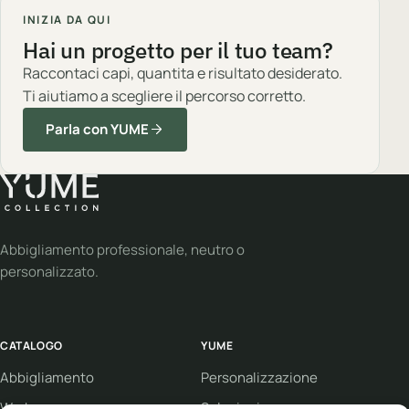
INIZIA DA QUI
Hai un progetto per il tuo team?
Raccontaci capi, quantita e risultato desiderato.
Ti aiutiamo a scegliere il percorso corretto.
Parla con YUME
Abbigliamento professionale, neutro o
personalizzato.
CATALOGO
YUME
Abbigliamento
Personalizzazione
Workwear
Soluzioni