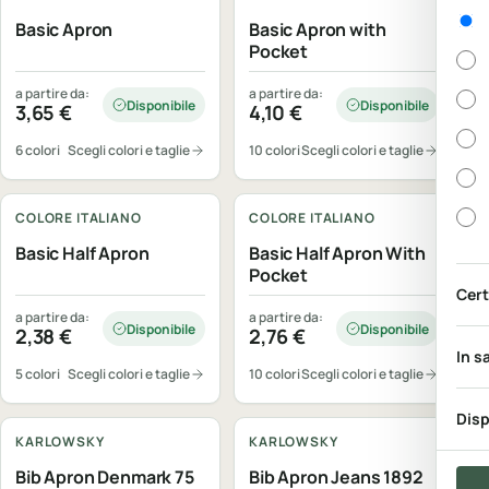
Gen
Basic Apron
Basic Apron with
Pocket
a partire da:
a partire da:
Disponibile
Disponibile
3,65
€
4,10
€
6 colori
Scegli colori e taglie
10 colori
Scegli colori e taglie
Personalizzabile
Personalizzabile
COLORE ITALIANO
COLORE ITALIANO
Basic Half Apron
Basic Half Apron With
Pocket
Cert
a partire da:
a partire da:
Disponibile
Disponibile
2,38
€
2,76
€
In s
5 colori
Scegli colori e taglie
10 colori
Scegli colori e taglie
Personalizzabile
Personalizzabile
Disp
KARLOWSKY
KARLOWSKY
Bib Apron Denmark 75
Bib Apron Jeans 1892