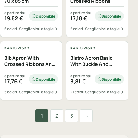
70 x 85 cm
Crossed Ribbons
a partire da:
a partire da:
Disponibile
Disponibile
19,82
€
17,18
€
6 colori
Scegli colori e taglie
5 colori
Scegli colori e taglie
Personalizzabile
Personalizzabile
KARLOWSKY
KARLOWSKY
Bib Apron With
Bistro Apron Basic
Crossed Ribbons And
With Buckle And
Big Pocket
Pocket
a partire da:
a partire da:
Disponibile
Disponibile
17,76
€
8,81
€
5 colori
Scegli colori e taglie
21 colori
Scegli colori e taglie
Successiva
1
2
3
→