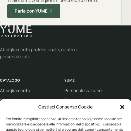
Ti aiutiamo a scegliere il percorso corretto.
Parla con YUME
Abbigliamento professionale, neutro o
personalizzato.
CATALOGO
YUME
Abbigliamento
Personalizzazione
Workwear
Soluzioni
Gestisci Consenso Cookie
Sport
Supporto
Eco collection
Condizioni di vendita
Per fornire le migliori esperienze, utilizziamo tecnologie come i cookie per
memorizzare e/o accedere alle informazioni del dispositivo. Il consenso a
Brand
queste tecnologie ci permetterà di elaborare dati come il comportamento