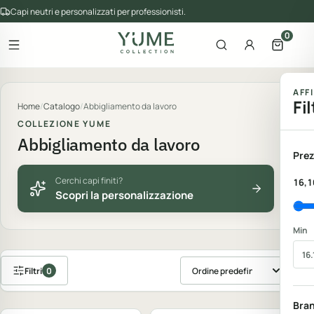
Capi neutri e personalizzati per professionisti.
0
Apri il menu
Apri la ricerca
Account
Apri il 
gorie del catalogo
AFF
Fil
Home
/
Catalogo
/
Abbigliamento da lavoro
COLLEZIONE YUME
Abbigliamento da lavoro
Prez
Cerchi capi finiti?
16,1
Scopri la personalizzazione
Min
Filtri
0
Ordina prodotti
Personalizzabile
Personalizzabile
Bra