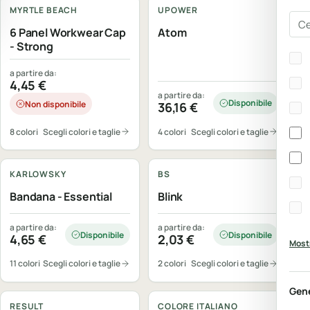
MYRTLE BEACH
UPOWER
Cer
6 Panel Workwear Cap
Atom
- Strong
Bra
a partire da:
4,45
€
a partire da:
Disponibile
Non disponibile
36,16
€
8 colori
Scegli colori e taglie
4 colori
Scegli colori e taglie
Personalizzabile
Personalizzabile
KARLOWSKY
BS
Bandana - Essential
Blink
a partire da:
a partire da:
Disponibile
Disponibile
4,65
€
2,03
€
Mostr
11 colori
Scegli colori e taglie
2 colori
Scegli colori e taglie
Personalizzabile
Personalizzabile
Gen
RESULT
COLORE ITALIANO