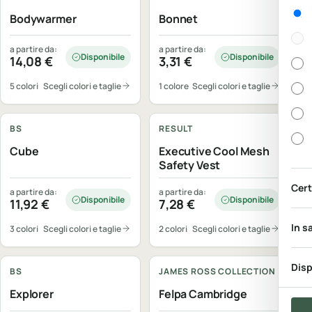
Gen
Bodywarmer
Bonnet
a partire da:
a partire da:
Disponibile
Disponibile
14,08
€
3,31
€
5 colori
Scegli colori e taglie
1 colore
Scegli colori e taglie
Personalizzabile
Personalizzabile
BS
RESULT
Cube
Executive Cool Mesh
Safety Vest
Cert
a partire da:
a partire da:
Disponibile
Disponibile
11,92
€
7,28
€
In s
3 colori
Scegli colori e taglie
2 colori
Scegli colori e taglie
Personalizzabile
Personalizzabile
Disp
BS
JAMES ROSS COLLECTION
Explorer
Felpa Cambridge