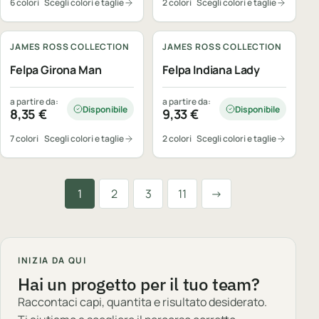
6 colori
Scegli colori e taglie
2 colori
Scegli colori e taglie
Personalizzabile
Personalizzabile
JAMES ROSS COLLECTION
JAMES ROSS COLLECTION
Felpa Girona Man
Felpa Indiana Lady
a partire da:
a partire da:
Disponibile
Disponibile
8,35
€
9,33
€
7 colori
Scegli colori e taglie
2 colori
Scegli colori e taglie
Successiva
1
2
3
11
→
INIZIA DA QUI
Hai un progetto per il tuo team?
Raccontaci capi, quantita e risultato desiderato.