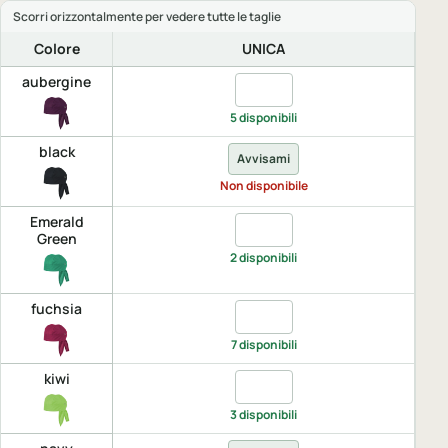
Colore
UNICA
aubergine
Quantita aubergine, UNICA
5 disponibili
black
Avvisami
Non disponibile
Emerald
Quantita Emerald Green, UN
Green
2 disponibili
fuchsia
Quantita fuchsia, UNICA
7 disponibili
kiwi
Quantita kiwi, UNICA
3 disponibili