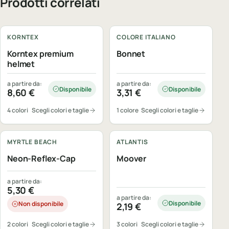
Prodotti correlati
Personalizzabile
Personalizzabile
KORNTEX
COLORE ITALIANO
Korntex premium
Bonnet
helmet
a partire da:
a partire da:
Disponibile
Disponibile
8,60
€
3,31
€
4 colori
Scegli colori e taglie
1 colore
Scegli colori e taglie
Personalizzabile
Personalizzabile
MYRTLE BEACH
ATLANTIS
Neon-Reflex-Cap
Moover
a partire da:
5,30
€
a partire da:
Disponibile
Non disponibile
2,19
€
2 colori
Scegli colori e taglie
3 colori
Scegli colori e taglie