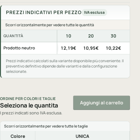
PREZZI INDICATIVI PER PEZZO
IVA esclusa
Scorri orizzontalmente per vedere tutte le quantità
10
20
30
50
QUANTITÀ
Prezzi indicativi per pezzo, IVA esclusa, per quantità di acquis
Prodotto neutro
12,19€
10,95€
10,22€
9,31
Prezzi indicativi calcolati sulla variante disponibile più conveniente. Il
preventivo definitivo dipende dalle varianti e dalla configurazione
selezionate.
ORDINE PER COLORI E TAGLIE
Aggiungi al carrello
Seleziona le quantita
I prezzi indicati sono IVA esclusa.
Colore
UNICA