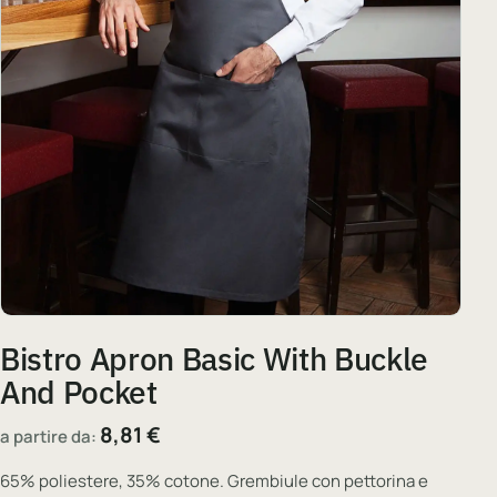
Bistro Apron Basic With Buckle
And Pocket
8,81
€
a partire da:
65% poliestere, 35% cotone. Grembiule con pettorina e