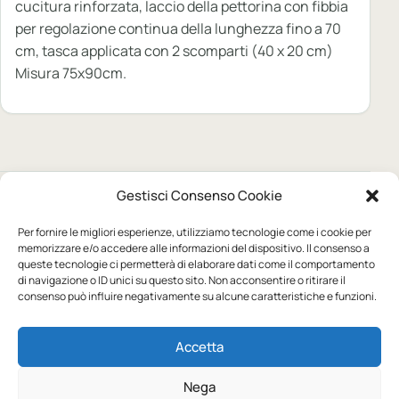
cucitura rinforzata, laccio della pettorina con fibbia
per regolazione continua della lunghezza fino a 70
cm, tasca applicata con 2 scomparti (40 x 20 cm)
Misura 75x90cm.
Gestisci Consenso Cookie
Prodotti correlati
Per fornire le migliori esperienze, utilizziamo tecnologie come i cookie per
Personalizzabile
Personalizzabile
memorizzare e/o accedere alle informazioni del dispositivo. Il consenso a
queste tecnologie ci permetterà di elaborare dati come il comportamento
di navigazione o ID unici su questo sito. Non acconsentire o ritirare il
BEECHFIELD
BEECHFIELD
consenso può influire negativamente su alcune caratteristiche e funzioni.
EarthAware® Classic
EarthAware® Classic
Organic Cotton 5 Panel
Organic Cotton 5 Panel
Accetta
Cap - Sandwich Peak
Cap
a partire da:
a partire da:
Disponibile
Disponibile
3,77
€
3,64
€
Nega