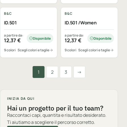
Personalizzabile
Personalizzabile
B&C
B&C
ID.501
ID.501 /Women
a partire da:
a partire da:
Disponibile
Disponibile
12,37
€
12,37
€
9 colori
Scegli colori e taglie
9 colori
Scegli colori e taglie
Successiva
1
2
3
→
INIZIA DA QUI
Hai un progetto per il tuo team?
Raccontaci capi, quantita e risultato desiderato.
Ti aiutiamo a scegliere il percorso corretto.