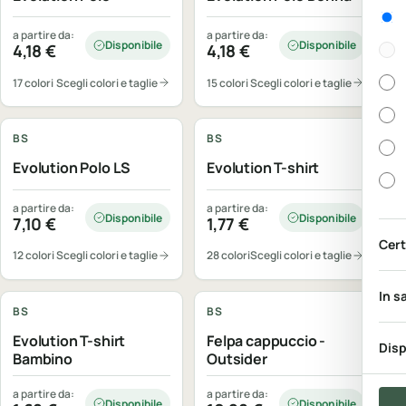
Gen
a partire da:
a partire da:
Disponibile
Disponibile
4,18
€
4,18
€
17 colori
Scegli colori e taglie
15 colori
Scegli colori e taglie
Personalizzabile
Personalizzabile
BS
BS
Evolution Polo LS
Evolution T-shirt
a partire da:
a partire da:
Disponibile
Disponibile
7,10
€
1,77
€
Cert
12 colori
Scegli colori e taglie
28 colori
Scegli colori e taglie
Personalizzabile
Personalizzabile
In s
BS
BS
Evolution T-shirt
Felpa cappuccio -
Disp
Bambino
Outsider
a partire da:
a partire da:
Disponibile
Disponibile