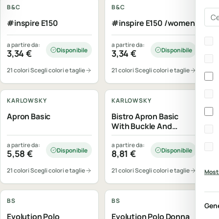
B&C
B&C
Cer
#inspire E150
#inspire E150 /women
Bra
a partire da:
a partire da:
Disponibile
Disponibile
3,34
€
3,34
€
21 colori
Scegli colori e taglie
21 colori
Scegli colori e taglie
Personalizzabile
Personalizzabile
KARLOWSKY
KARLOWSKY
Apron Basic
Bistro Apron Basic
With Buckle And
Pocket
a partire da:
a partire da:
Disponibile
Disponibile
5,58
€
8,81
€
21 colori
Scegli colori e taglie
21 colori
Scegli colori e taglie
Mostr
Personalizzabile
Personalizzabile
BS
BS
Gen
Evolution Polo
Evolution Polo Donna