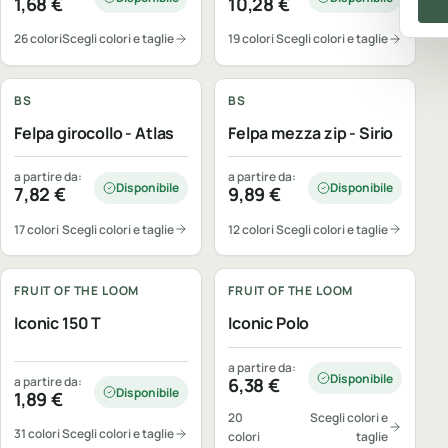
1,68
€
10,28
€
26 colori
Scegli colori e taglie
19 colori
Scegli colori e taglie
Personalizzabile
Personalizzabile
BS
BS
Felpa girocollo - Atlas
Felpa mezza zip - Sirio
a partire da:
a partire da:
Disponibile
Disponibile
7,82
€
9,89
€
17 colori
Scegli colori e taglie
12 colori
Scegli colori e taglie
Personalizzabile
Personalizzabile
FRUIT OF THE LOOM
FRUIT OF THE LOOM
Iconic 150 T
Iconic Polo
a partire da:
Disponibile
a partire da:
6,38
€
Disponibile
1,89
€
20
Scegli colori e
31 colori
Scegli colori e taglie
colori
taglie