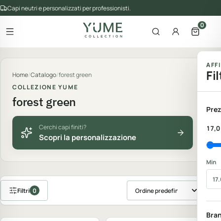
Capi neutri e personalizzati per professionisti.
0
Apri il menu
Apri la ricerca
Account
Apri il 
gorie del catalogo
AFF
Fil
Home
/
Catalogo
/
forest green
COLLEZIONE YUME
forest green
Prez
Cerchi capi finiti?
17,0
Scopri la personalizzazione
Min
Filtri
0
Ordina prodotti
Personalizzabile
Personalizzabile
Bra