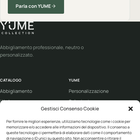
Parla con YUME
Abbigliamento professionale, neutro o
personalizzato.
CATALOGO
YUME
Abbigliamento
Personalizzazione
Workwear
Soluzioni
Gestisci Consenso Cookie
Sport
Supporto
Eco collection
Condizioni di vendita
Per fornire le migliori esperienze, utilizziamo tecnologie come i cookie per
memorizzare e/o accedere alle informazioni del dispositivo. Il consenso a
Brand
queste tecnologie ci permetterà di elaborare dati come il comportamento
di navigazione o ID unici su questo sito. Non acconsentire o ritirare il