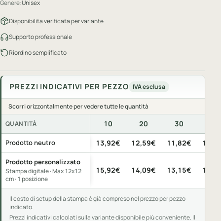
Genere:
Unisex
Disponibilita verificata per variante
Supporto professionale
Riordino semplificato
PREZZI INDICATIVI PER PEZZO
IVA esclusa
Scorri orizzontalmente per vedere tutte le quantità
10
20
30
50
QUANTITÀ
Prezzi indicativi per pezzo, IVA esclusa, per quantità di acquis
Prodotto neutro
13,92€
12,59€
11,82€
10,8
Prodotto personalizzato
15,92€
14,09€
13,15€
12,0
Stampa digitale · Max 12x12
cm · 1 posizione
Il costo di setup della stampa è già compreso nel prezzo per pezzo
indicato.
Prezzi indicativi calcolati sulla variante disponibile più conveniente. Il