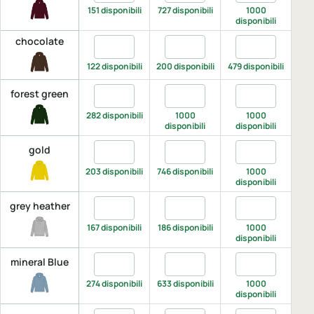
151 disponibili
727 disponibili
1000
501 
disponibili
chocolate
Quantita chocolate, XS
Quantita chocolate, S
Quantita choco
Q
122 disponibili
200 disponibili
479 disponibili
496 
Quantita forest green, XS
Quantita forest green, S
Quantita forest
Q
forest green
282 disponibili
1000
1000
disponibili
disponibili
di
Quantita gold, XS
Quantita gold, S
Quantita gold, 
Q
gold
203 disponibili
746 disponibili
1000
disponibili
di
Quantita grey heather, XS
Quantita grey heather, S
Quantita grey 
Q
grey heather
167 disponibili
186 disponibili
1000
disponibili
di
Quantita mineral Blue, XS
Quantita mineral Blue, S
Quantita miner
Q
mineral Blue
274 disponibili
633 disponibili
1000
disponibili
di