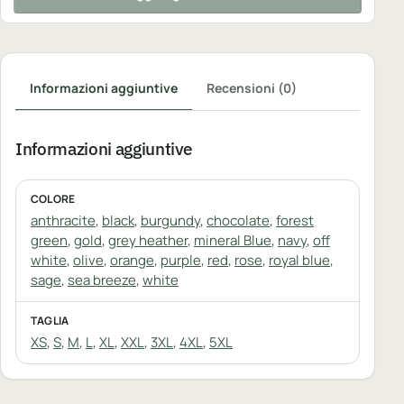
Informazioni aggiuntive
Recensioni (0)
Informazioni aggiuntive
COLORE
anthracite
,
black
,
burgundy
,
chocolate
,
forest
green
,
gold
,
grey heather
,
mineral Blue
,
navy
,
off
white
,
olive
,
orange
,
purple
,
red
,
rose
,
royal blue
,
sage
,
sea breeze
,
white
TAGLIA
XS
,
S
,
M
,
L
,
XL
,
XXL
,
3XL
,
4XL
,
5XL