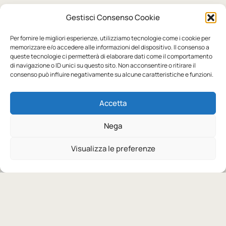
Gestisci Consenso Cookie
Per fornire le migliori esperienze, utilizziamo tecnologie come i cookie per
Prodotti correlati
memorizzare e/o accedere alle informazioni del dispositivo. Il consenso a
queste tecnologie ci permetterà di elaborare dati come il comportamento
Personalizzabile
Personalizzabile
di navigazione o ID unici su questo sito. Non acconsentire o ritirare il
consenso può influire negativamente su alcune caratteristiche e funzioni.
BS
JAMES ROSS COLLECTION
Jackson
Felpa Seattle Man
Accetta
a partire da:
a partire da:
Nega
Disponibile
Disponibile
11,32
€
11,53
€
Visualizza le preferenze
9 colori
Scegli colori e taglie
7 colori
Scegli colori e taglie
Personalizzabile
Personalizzabile
B&C
JAMES ROSS COLLECTION
Inspire Zipped Hood
Felpa Wisconsin
/women