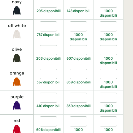
Quantita navy, XS
Quantita navy, S
Quantita navy,
Q
navy
293 disponibili
148 disponibili
1000
disponibili
di
Quantita off white, XS
Quantita off white, S
Quantita off wh
Q
off white
787 disponibili
1000
1000
disponibili
disponibili
di
Quantita olive, XS
Quantita olive, S
Quantita olive,
Q
olive
203 disponibili
607 disponibili
1000
disponibili
di
Quantita orange, XS
Quantita orange, S
Quantita orang
Q
orange
367 disponibili
839 disponibili
1000
disponibili
di
Quantita purple, XS
Quantita purple, S
Quantita purpl
Q
purple
410 disponibili
839 disponibili
1000
disponibili
di
Quantita red, XS
Quantita red, S
Quantita red, M
Q
red
606 disponibili
1000
1000