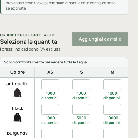
preventivo definitivo dipende dalle varianti e dalla configurazione
selezionate.
ORDINE PER COLORI E TAGLIE
Aggiungi al carrello
Seleziona le quantita
I prezzi indicati sono IVA esclusa.
Colore
XS
S
M
Quantita anthracite, XS
Quantita anthracite, S
Quantita anthr
Q
anthracite
1000
1000
1000
disponibili
disponibili
disponibili
di
Quantita black, XS
Quantita black, S
Quantita black,
Q
black
1000
5000
10000
disponibili
disponibili
disponibili
di
Quantita burgundy, XS
Quantita burgundy, S
Quantita burgu
Q
burgundy