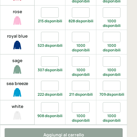
disponibili
disponibili
di
Quantita rose, XS
Quantita rose, S
Quantita rose,
Q
rose
215 disponibili
828 disponibili
1000
disponibili
di
Quantita royal blue, XS
Quantita royal blue, S
Quantita royal 
Q
royal blue
523 disponibili
1000
1000
disponibili
disponibili
di
Quantita sage, XS
Quantita sage, S
Quantita sage,
Q
sage
307 disponibili
1000
1000
892 
disponibili
disponibili
sea breeze
Quantita sea breeze, XS
Quantita sea breeze, S
Quantita sea b
Q
222 disponibili
211 disponibili
709 disponibili
990 
Quantita white, XS
Quantita white, S
Quantita white
Q
white
908 disponibili
1000
1000
disponibili
disponibili
di
Aggiungi al carrello