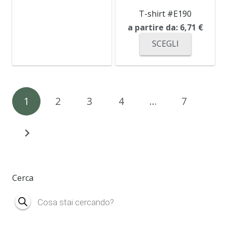
T-shirt #E190
a partire da:
6,71
€
SCEGLI
Navigazione
1
2
3
4
…
7
articoli
Cerca
Products
search