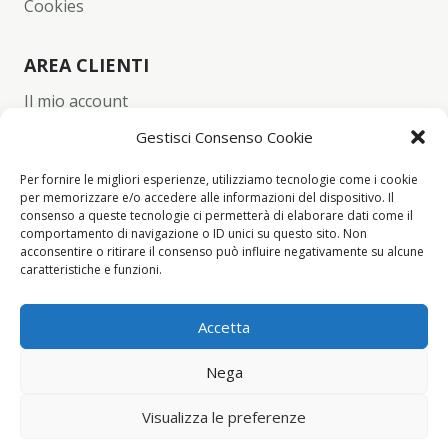
Cookies
AREA CLIENTI
Il mio account
Carrello
Gestisci Consenso Cookie
Wishlist
Per fornire le migliori esperienze, utilizziamo tecnologie come i cookie
per memorizzare e/o accedere alle informazioni del dispositivo. Il
Checkout
consenso a queste tecnologie ci permetterà di elaborare dati come il
comportamento di navigazione o ID unici su questo sito. Non
acconsentire o ritirare il consenso può influire negativamente su alcune
CONTACT INFO
caratteristiche e funzioni.
+39 342 94 34 260
Accetta
info@yume-collection.eu
Nega
Visualizza le preferenze
Yume Collection ©2021 All rights reserved.