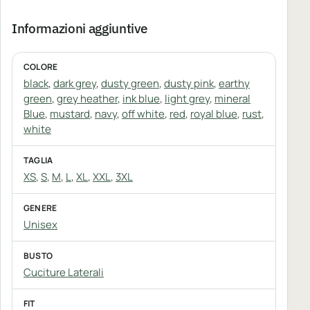
Informazioni aggiuntive
COLORE
black
,
dark grey
,
dusty green
,
dusty pink
,
earthy
green
,
grey heather
,
ink blue
,
light grey
,
mineral
Blue
,
mustard
,
navy
,
off white
,
red
,
royal blue
,
rust
,
white
TAGLIA
XS
,
S
,
M
,
L
,
XL
,
XXL
,
3XL
GENERE
Unisex
BUSTO
Cuciture Laterali
FIT