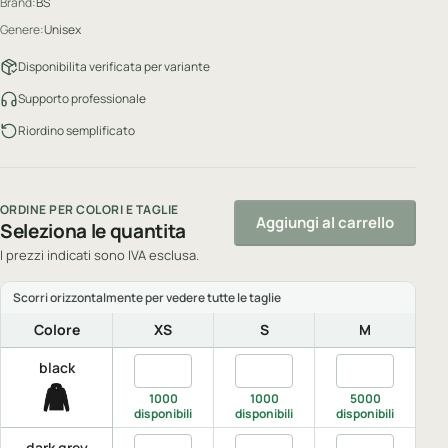
Brand:
BS
Genere:
Unisex
Disponibilita verificata per variante
Supporto professionale
Riordino semplificato
ORDINE PER COLORI E TAGLIE
Aggiungi al carrello
Seleziona le quantita
I prezzi indicati sono IVA esclusa.
Colore
XS
S
M
Quantita black, XS
Quantita black, S
Quantita black,
Q
black
1000
1000
5000
disponibili
disponibili
disponibili
di
Quantita dark grey, XS
Quantita dark grey, S
Quantita dark g
Q
dark grey