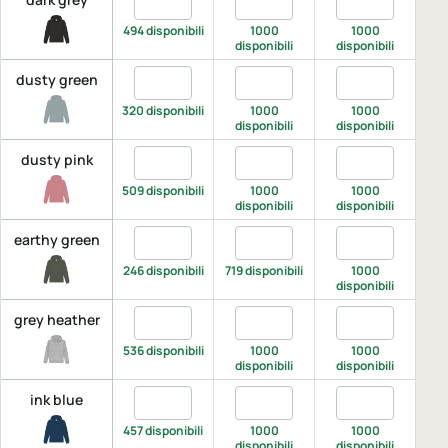
494 disponibili
1000
1000
disponibili
disponibili
di
Quantita dusty green, XS
Quantita dusty green, S
Quantita dusty
Q
dusty green
320 disponibili
1000
1000
disponibili
disponibili
di
Quantita dusty pink, XS
Quantita dusty pink, S
Quantita dusty 
Q
dusty pink
509 disponibili
1000
1000
disponibili
disponibili
di
Quantita earthy green, XS
Quantita earthy green, S
Quantita earth
Q
earthy green
246 disponibili
719 disponibili
1000
disponibili
di
Quantita grey heather, XS
Quantita grey heather, S
Quantita grey 
Q
grey heather
536 disponibili
1000
1000
disponibili
disponibili
di
Quantita ink blue, XS
Quantita ink blue, S
Quantita ink bl
Q
ink blue
457 disponibili
1000
1000
disponibili
disponibili
di