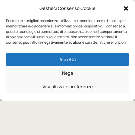
Gestisci Consenso Cookie
a partire da:
a partire da:
Disponibile
Disponibile
12,03
€
23,05
€
Per fornire le migliori esperienze, utilizziamo tecnologie come i cookie per
10 colori
Scegli colori e taglie
3 colori
Scegli colori e taglie
memorizzare e/o accedere alle informazioni del dispositivo. Il consenso a
Personalizzabile
Personalizzabile
queste tecnologie ci permetterà di elaborare dati come il comportamento
di navigazione o ID unici su questo sito. Non acconsentire o ritirare il
consenso può influire negativamente su alcune caratteristiche e funzioni.
JAMES ROSS COLLECTION
JAMES ROSS COLLECTION
Felpa Malesia Man
Felpa Cambridge
Accetta
a partire da:
a partire da:
Disponibile
Disponibile
17,81
€
22,53
€
Nega
11 colori
Scegli colori e taglie
9 colori
Scegli colori e taglie
Visualizza le preferenze
INIZIA DA QUI
Hai un progetto per il tuo team?
Raccontaci capi, quantita e risultato desiderato.