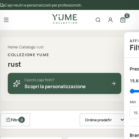
Capi neutri e personalizzati per professionisti.
0
Apri il menu
Apri la ricerca
Account
Apri il 
gorie del catalogo
AFF
Fil
Home
/
Catalogo
/
rust
COLLEZIONE YUME
rust
Prez
Cerchi capi finiti?
15,6
Scopri la personalizzazione
Min
Filtri
0
Ordina prodotti
Personalizzabile
Personalizzabile
Bra