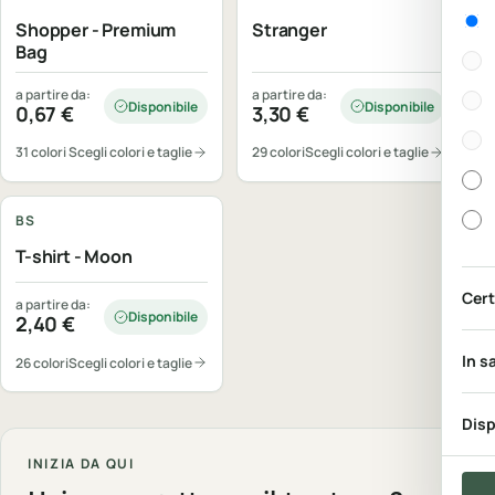
Gen
Shopper - Premium
Stranger
Bag
a partire da:
a partire da:
Disponibile
Disponibile
0,67
€
3,30
€
31 colori
Scegli colori e taglie
29 colori
Scegli colori e taglie
Personalizzabile
BS
T-shirt - Moon
Cert
a partire da:
Disponibile
2,40
€
In s
26 colori
Scegli colori e taglie
Disp
INIZIA DA QUI