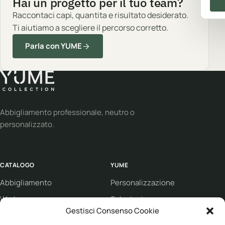
Hai un progetto per il tuo team?
Raccontaci capi, quantita e risultato desiderato.
Ti aiutiamo a scegliere il percorso corretto.
Parla con YUME
Abbigliamento professionale, neutro o
personalizzato.
CATALOGO
YUME
Abbigliamento
Personalizzazione
Workwear
Soluzioni
Gestisci Consenso Cookie
Sport
Supporto