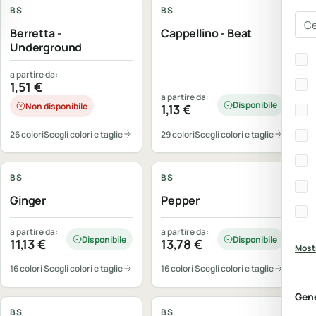
BS
BS
Cer
Berretta -
Cappellino - Beat
Underground
Bra
a partire da:
1,51
€
a partire da:
Disponibile
Non disponibile
1,13
€
26 colori
Scegli colori e taglie
29 colori
Scegli colori e taglie
Personalizzabile
Personalizzabile
BS
BS
Ginger
Pepper
a partire da:
a partire da:
Disponibile
Disponibile
11,13
€
13,78
€
Mostr
16 colori
Scegli colori e taglie
16 colori
Scegli colori e taglie
Personalizzabile
Personalizzabile
Gen
BS
BS