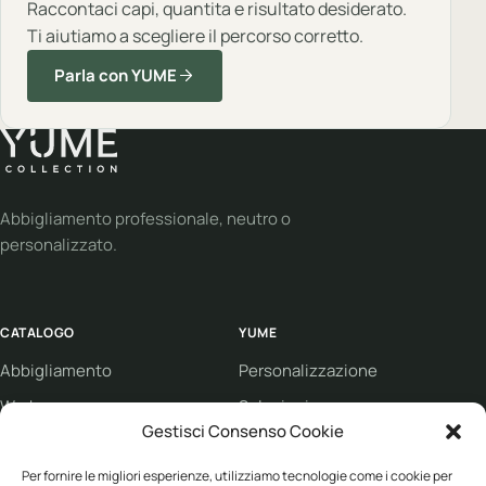
Raccontaci capi, quantita e risultato desiderato.
Ti aiutiamo a scegliere il percorso corretto.
Parla con YUME
Abbigliamento professionale, neutro o
personalizzato.
CATALOGO
YUME
Abbigliamento
Personalizzazione
Workwear
Soluzioni
Gestisci Consenso Cookie
Sport
Supporto
Eco collection
Condizioni di vendita
Per fornire le migliori esperienze, utilizziamo tecnologie come i cookie per