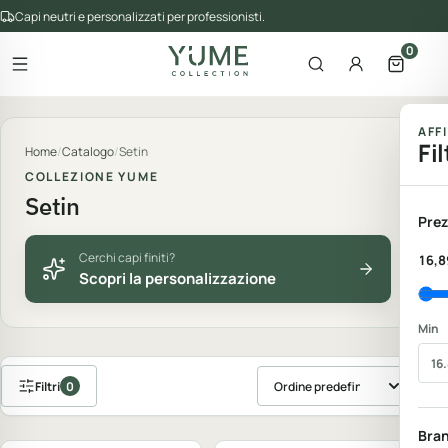
Capi neutri e personalizzati per professionisti.
0
Apri il menu
Apri la ricerca
Account
Apri il 
gorie del catalogo
AFF
Fil
Home
/
Catalogo
/
Setin
COLLEZIONE YUME
Setin
Prez
Cerchi capi finiti?
16,8
Scopri la personalizzazione
Min
Filtri
0
Ordina prodotti
Personalizzabile
Personalizzabile
Bra