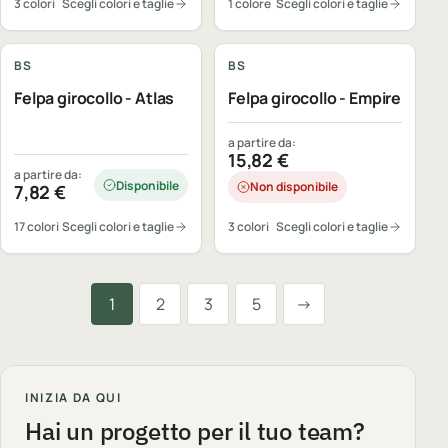
3 colori
Scegli colori e taglie
1 colore
Scegli colori e taglie
Personalizzabile
Personalizzabile
BS
BS
Felpa girocollo - Atlas
Felpa girocollo - Empire
a partire da:
15,82
€
a partire da:
Disponibile
Non disponibile
7,82
€
17 colori
Scegli colori e taglie
3 colori
Scegli colori e taglie
Successiva
1
2
3
5
→
INIZIA DA QUI
Hai un progetto per il tuo team?