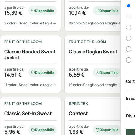
Gen
a partire da:
a partire da:
Disponibile
Disponibile
15,39
€
10,14
€
9 colori
Scegli colori e taglie
26 colori
Scegli colori e taglie
Personalizzabile
Personalizzabile
FRUIT OF THE LOOM
FRUIT OF THE LOOM
Classic Hooded Sweat
Classic Raglan Sweat
Jacket
a partire da:
a partire da:
Disponibile
Disponibile
14,51
€
6,59
€
Cert
11 colori
Scegli colori e taglie
19 colori
Scegli colori e taglie
Personalizzabile
Personalizzabile
In s
FRUIT OF THE LOOM
SPRINTEX
Classic Set-In Sweat
Contest
Disp
a partire da:
a partire da:
Disponibile
Disponibile
6,96
€
1,93
€