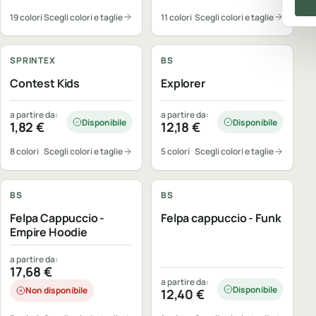
19 colori
Scegli colori e taglie
11 colori
Scegli colori e taglie
Personalizzabile
Personalizzabile
SPRINTEX
BS
Contest Kids
Explorer
a partire da:
a partire da:
Disponibile
Disponibile
1,82
€
12,18
€
8 colori
Scegli colori e taglie
5 colori
Scegli colori e taglie
Personalizzabile
Personalizzabile
BS
BS
Felpa Cappuccio -
Felpa cappuccio - Funk
Empire Hoodie
a partire da:
17,68
€
a partire da:
Disponibile
Non disponibile
12,40
€