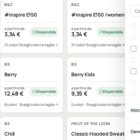
B&C
B&C
Cer
#inspire E150
#inspire E150 /women
Bra
a partire da:
a partire da:
Disponibile
Disponibile
3,34
€
3,34
€
21 colori
Scegli colori e taglie
21 colori
Scegli colori e taglie
Personalizzabile
Personalizzabile
BS
BS
Berry
Berry Kids
a partire da:
a partire da:
Disponibile
Disponibile
12,48
€
9,35
€
8 colori
Scegli colori e taglie
5 colori
Scegli colori e taglie
Mostr
Personalizzabile
Personalizzabile
BS
FRUIT OF THE LOOM
Gen
Chili
Classic Hooded Sweat