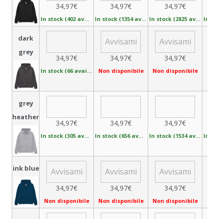
34,97€
34,97€
34,97€
In stock (402 available)
In stock (1354 available)
In stock (2825 available)
dark
grey
34,97€
34,97€
34,97€
In stock (66 available)
Non disponibile
Non disponibile
Non 
grey
heather
34,97€
34,97€
34,97€
In stock (305 available)
In stock (656 available)
In stock (1534 available)
ink blue
34,97€
34,97€
34,97€
Non disponibile
Non disponibile
Non disponibile
Non 