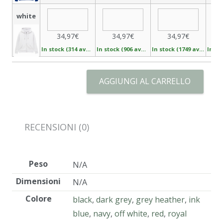
white
34,97€
34,97€
34,97€
In stock (314 available)
In stock (906 available)
In stock (1749 available)
AGGIUNGI AL CARRELLO
RECENSIONI (0)
Peso
N/A
Dimensioni
N/A
Colore
black
,
dark grey
,
grey heather
,
ink
blue
,
navy
,
off white
,
red
,
royal