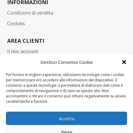
INFORMAZIONI
Condizioni di vendita
Cookies
AREA CLIENTI
Il mio account
Carrello
Gestisci Consenso Cookie
Wishlist
Per fornire le migliori esperienze, utilizziamo tecnologie come i cookie
per memorizzare e/o accedere alle informazioni del dispositivo. Il
Checkout
consenso a queste tecnologie ci permetterà di elaborare dati come il
comportamento di navigazione o ID unici su questo sito. Non
acconsentire o ritirare il consenso può influire negativamente su alcune
CONTACT INFO
caratteristiche e funzioni.
+39 342 94 34 260
Accetta
info@yume-collection.eu
Nega