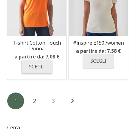
T-shirt Cotton Touch
#inspire E150 /women
Donna
a partire da:
7,58
€
a partire da:
7,08
€
SCEGLI
SCEGLI
Navigazione
1
2
3
articoli
Cerca