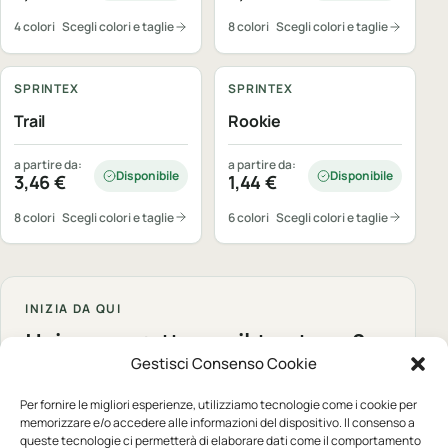
4 colori
Scegli colori e taglie
8 colori
Scegli colori e taglie
Personalizzabile
Personalizzabile
SPRINTEX
SPRINTEX
Trail
Rookie
a partire da:
a partire da:
Disponibile
Disponibile
3,46
€
1,44
€
8 colori
Scegli colori e taglie
6 colori
Scegli colori e taglie
INIZIA DA QUI
Hai un progetto per il tuo team?
Gestisci Consenso Cookie
Raccontaci capi, quantita e risultato desiderato.
Ti aiutiamo a scegliere il percorso corretto.
Per fornire le migliori esperienze, utilizziamo tecnologie come i cookie per
memorizzare e/o accedere alle informazioni del dispositivo. Il consenso a
Parla con YUME
queste tecnologie ci permetterà di elaborare dati come il comportamento