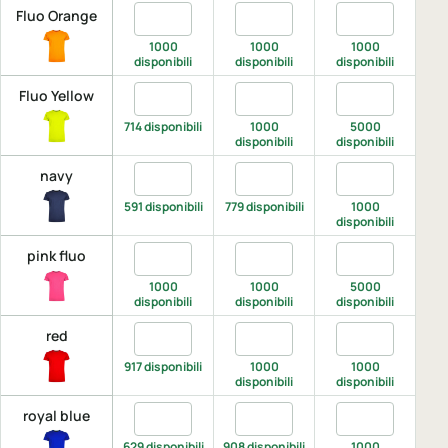
Quantita Fluo Orange, XS
Quantita Fluo Orange, S
Quantita Fluo 
Q
Fluo Orange
1000
1000
1000
disponibili
disponibili
disponibili
di
Quantita Fluo Yellow, XS
Quantita Fluo Yellow, S
Quantita Fluo Y
Q
Fluo Yellow
714 disponibili
1000
5000
disponibili
disponibili
di
Quantita navy, XS
Quantita navy, S
Quantita navy,
Q
navy
591 disponibili
779 disponibili
1000
disponibili
di
Quantita pink fluo, XS
Quantita pink fluo, S
Quantita pink f
Q
pink fluo
1000
1000
5000
disponibili
disponibili
disponibili
di
Quantita red, XS
Quantita red, S
Quantita red, M
Q
red
917 disponibili
1000
1000
disponibili
disponibili
di
Quantita royal blue, XS
Quantita royal blue, S
Quantita royal 
Q
royal blue
629 disponibili
908 disponibili
1000