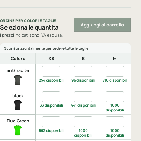
ORDINE PER COLORI E TAGLIE
Aggiungi al carrello
Seleziona le quantita
I prezzi indicati sono IVA esclusa.
Colore
XS
S
M
Quantita anthracite, XS
Quantita anthracite, S
Quantita anthr
Q
anthracite
254 disponibili
96 disponibili
710 disponibili
di
Quantita black, XS
Quantita black, S
Quantita black,
Q
black
33 disponibili
441 disponibili
1000
disponibili
di
Quantita Fluo Green, XS
Quantita Fluo Green, S
Quantita Fluo 
Q
Fluo Green
662 disponibili
1000
1000
disponibili
disponibili
di