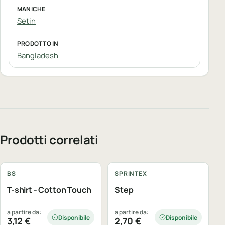
MANICHE
Setin
PRODOTTO IN
Bangladesh
Prodotti correlati
Personalizzabile
Personalizzabile
BS
SPRINTEX
T-shirt - Cotton Touch
Step
a partire da:
a partire da:
Disponibile
Disponibile
3,12
€
2,70
€