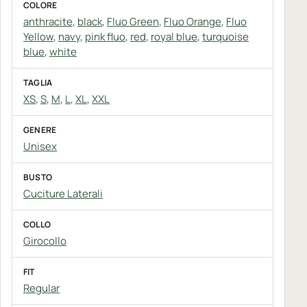
COLORE
anthracite
,
black
,
Fluo Green
,
Fluo Orange
,
Fluo
Yellow
,
navy
,
pink fluo
,
red
,
royal blue
,
turquoise
blue
,
white
TAGLIA
XS
,
S
,
M
,
L
,
XL
,
XXL
GENERE
Unisex
BUSTO
Cuciture Laterali
COLLO
Girocollo
FIT
Regular