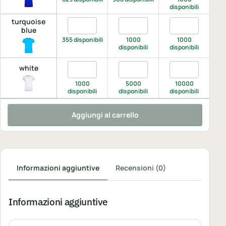
disponibili
di
turquoise
Quantita turquoise blue, XS
Quantita turquoise blue, S
Quantita turquo
Q
blue
355 disponibili
1000
1000
disponibili
disponibili
di
Quantita white, XS
Quantita white, S
Quantita white
Q
white
1000
5000
10000
disponibili
disponibili
disponibili
di
Aggiungi al carrello
Informazioni aggiuntive
Recensioni (0)
Informazioni aggiuntive