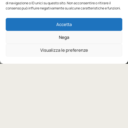
di navigazione o ID unici su questo sito. Non acconsentire o ritirare il
consenso può influire negativamente su alcune caratteristiche e funzioni.
Accetta
Abbigliamento professionale, neutro o
Nega
personalizzato.
Visualizza le preferenze
CATALOGO
YUME
Abbigliamento
Personalizzazione
Workwear
Soluzioni
Sport
Supporto
Eco collection
Condizioni di vendita
Brand