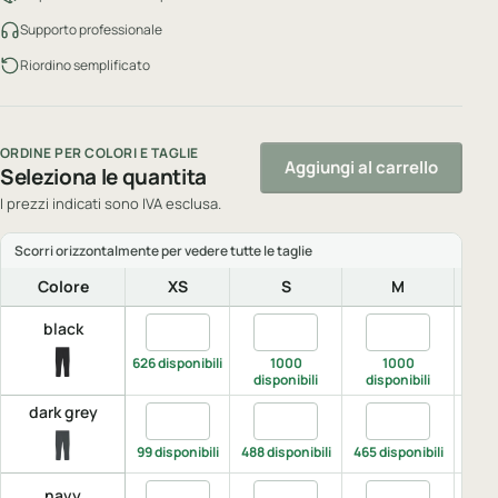
Supporto professionale
Riordino semplificato
ORDINE PER COLORI E TAGLIE
Aggiungi al carrello
Seleziona le quantita
I prezzi indicati sono IVA esclusa.
Colore
XS
S
M
Quantita black, XS
Quantita black, S
Quantita black,
Qu
black
626 disponibili
1000
1000
956 d
disponibili
disponibili
dark grey
Quantita dark grey, XS
Quantita dark grey, S
Quantita dark gr
Qu
99 disponibili
488 disponibili
465 disponibili
317 d
Quantita navy, XS
Quantita navy, S
Quantita navy, 
Qu
navy