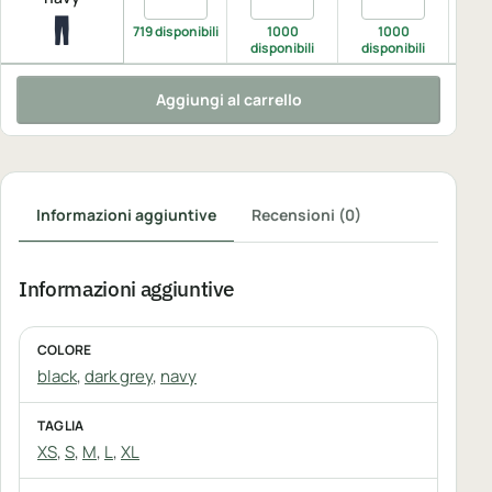
719 disponibili
1000
1000
disponibili
disponibili
dis
Aggiungi al carrello
Informazioni aggiuntive
Recensioni (0)
Informazioni aggiuntive
COLORE
black
,
dark grey
,
navy
TAGLIA
XS
,
S
,
M
,
L
,
XL