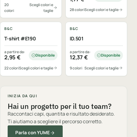
20
Scegli colori e
28 colori
Scegli colori e taglie
colori
taglie
Personalizzabile
Personalizzabile
B&C
B&C
T-shirt #E190
ID.501
a partire da:
a partire da:
Disponibile
Disponibile
2,95
€
12,37
€
22 colori
Scegli colori e taglie
9 colori
Scegli colori e taglie
INIZIA DA QUI
Hai un progetto per il tuo team?
Raccontaci capi, quantita e risultato desiderato.
Ti aiutiamo a scegliere il percorso corretto.
Parla con YUME