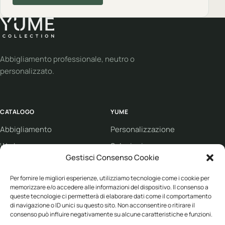
Abbigliamento professionale, neutro o
personalizzato.
CATALOGO
YUME
Abbigliamento
Personalizzazione
Workwear
Soluzioni
Gestisci Consenso Cookie
Sport
Supporto
Per fornire le migliori esperienze, utilizziamo tecnologie come i cookie per
Eco collection
Condizioni di vendita
memorizzare e/o accedere alle informazioni del dispositivo. Il consenso a
Brand
queste tecnologie ci permetterà di elaborare dati come il comportamento
di navigazione o ID unici su questo sito. Non acconsentire o ritirare il
consenso può influire negativamente su alcune caratteristiche e funzioni.