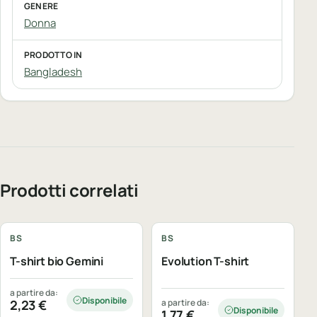
GENERE
Donna
PRODOTTO IN
Bangladesh
Prodotti correlati
Personalizzabile
Personalizzabile
BS
BS
T-shirt bio Gemini
Evolution T-shirt
a partire da:
Disponibile
2,23
€
a partire da:
Disponibile
1,77
€