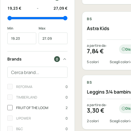
Personalizzabile
19,23 €
-
27,09 €
BS
Astra Kids
Min
Max
a partire da:
Dis
7,84
€
Brands
0
5 colori
Scegli colori 
Personalizzabile
Cerca un brand
BS
Brands
REFORMA
0
Leggins 3/4 bambin
TIMBERLAND
0
a partire da:
FRUIT OF THE LOOM
2
Dis
3,30
€
UPOWER
0
2 colori
Scegli colori 
B&C
0