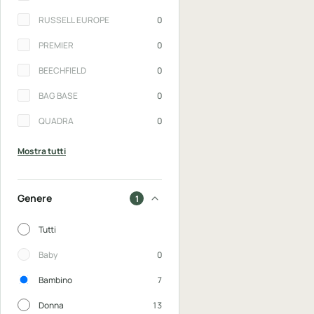
RUSSELL EUROPE
0
PREMIER
0
BEECHFIELD
0
BAG BASE
0
QUADRA
0
Mostra tutti
Genere
1
Genere
Tutti
Baby
0
Bambino
7
Donna
13