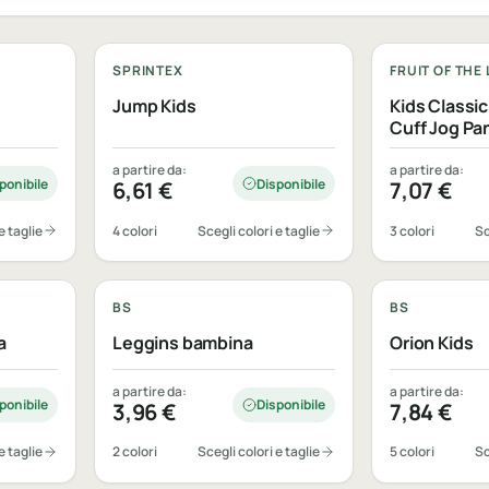
Personalizzabile
Personalizza
SPRINTEX
FRUIT OF THE
Jump Kids
Kids Classic
Cuff Jog Pa
a partire da:
a partire da:
ponibile
Disponibile
6,61
€
7,07
€
e taglie
4 colori
Scegli colori e taglie
3 colori
Sc
Personalizzabile
Personalizza
BS
BS
a
Leggins bambina
Orion Kids
a partire da:
a partire da:
ponibile
Disponibile
3,96
€
7,84
€
e taglie
2 colori
Scegli colori e taglie
5 colori
Sc