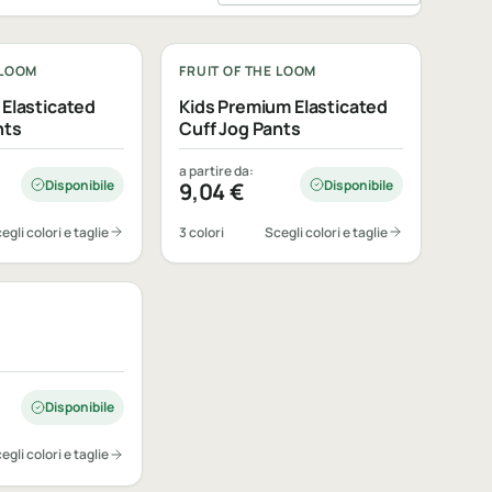
bile
Personalizzabile
 LOOM
FRUIT OF THE LOOM
 Elasticated
Kids Premium Elasticated
nts
Cuff Jog Pants
a partire da:
Disponibile
Disponibile
9,04
€
egli colori e taglie
3 colori
Scegli colori e taglie
bile
Disponibile
egli colori e taglie