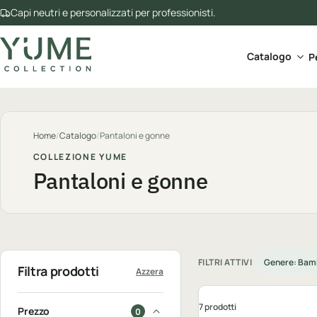
Capi neutri e personalizzati per professionisti.
Apri 
Catalogo
P
Home
/
Catalogo
/
Pantaloni e gonne
COLLEZIONE YUME
Pantaloni e gonne
FILTRI ATTIVI
Genere: Bam
Filtra prodotti
Azzera
7 prodotti
Prezzo
0