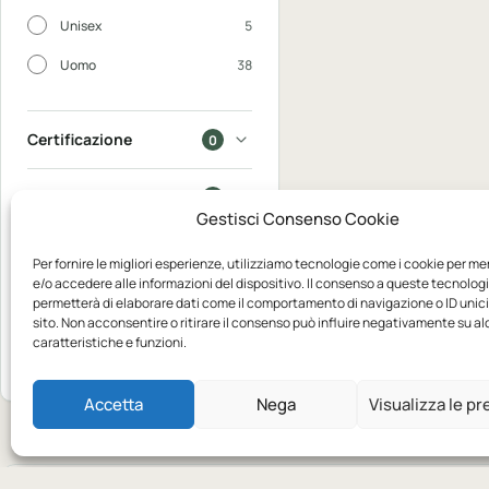
Unisex
5
Uomo
38
Certificazione
0
In saldo
0
Gestisci Consenso Cookie
Disponibili
0
Per fornire le migliori esperienze, utilizziamo tecnologie come i cookie per m
e/o accedere alle informazioni del dispositivo. Il consenso a queste tecnologi
permetterà di elaborare dati come il comportamento di navigazione o ID unic
Mostra
sito. Non acconsentire o ritirare il consenso può influire negativamente su a
7
caratteristiche e funzioni.
Azzera
prodotti
Accetta
Nega
Visualizza le p