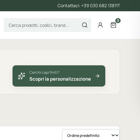
Contattaci: +39 030 682 1387
IT
0
Cerca prodotti
Account
Apri il carre
Cerchi capi finiti?
Scopri la personalizzazione
Ordina prodotti