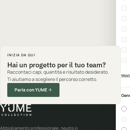
INIZIA DA QUI
Hai un progetto per il tuo team?
Raccontaci capi, quantita e risultato desiderato.
Mostr
Ti aiutiamo a scegliere il percorso corretto.
Parla con YUME
Gen
Gen
Abbigliamento professionale, neutro o