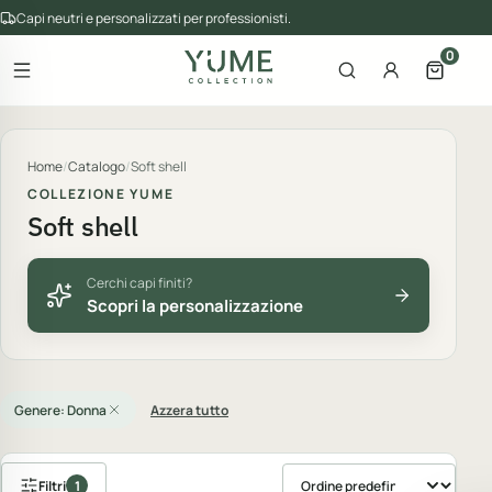
Capi neutri e personalizzati per professionisti.
0
Apri il menu
Apri la ricerca
Account
Apri il 
gorie del catalogo
Home
/
Catalogo
/
Soft shell
COLLEZIONE YUME
Soft shell
Cerchi capi finiti?
Scopri la personalizzazione
Genere: Donna
Azzera tutto
Filtri
1