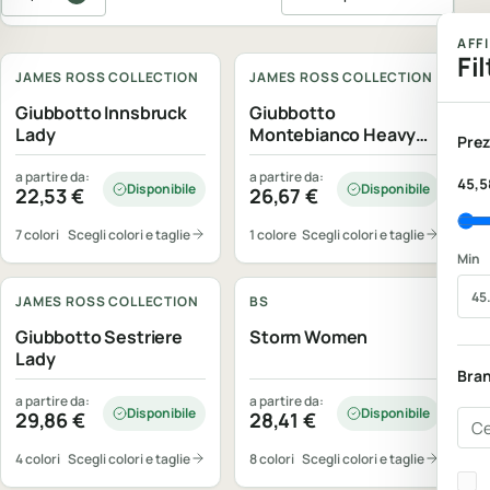
Ordina prodotti
Personalizzabile
Personalizzabile
AFF
Fil
JAMES ROSS COLLECTION
JAMES ROSS COLLECTION
Giubbotto Innsbruck
Giubbotto
Lady
Montebianco Heavy
Prez
Lady
a partire da:
a partire da:
45,5
Disponibile
Disponibile
22,53
€
26,67
€
7 colori
Scegli colori e taglie
1 colore
Scegli colori e taglie
Personalizzabile
Personalizzabile
Min
JAMES ROSS COLLECTION
BS
Giubbotto Sestriere
Storm Women
Lady
Bra
a partire da:
a partire da:
Disponibile
Disponibile
29,86
€
28,41
€
Cer
4 colori
Scegli colori e taglie
8 colori
Scegli colori e taglie
Bra