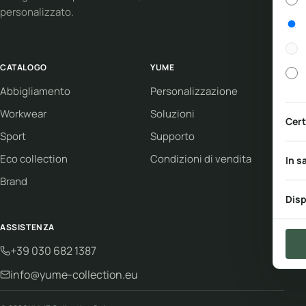
personalizzato.
CATALOGO
YUME
Abbigliamento
Personalizzazione
Workwear
Soluzioni
Cert
Sport
Supporto
Eco collection
Condizioni di vendita
In s
Brand
Disp
ASSISTENZA
+39 030 682 1387
info@yume-collection.eu