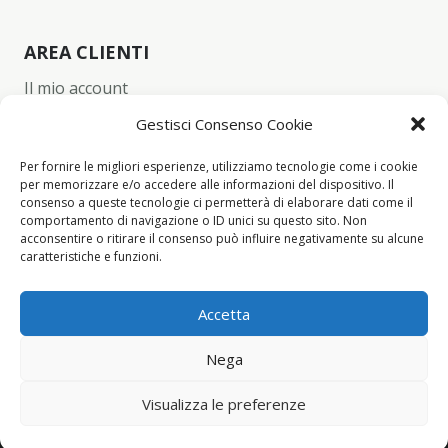
AREA CLIENTI
Il mio account
Carrello
Gestisci Consenso Cookie
Wishlist
Per fornire le migliori esperienze, utilizziamo tecnologie come i cookie
per memorizzare e/o accedere alle informazioni del dispositivo. Il
Checkout
consenso a queste tecnologie ci permetterà di elaborare dati come il
comportamento di navigazione o ID unici su questo sito. Non
acconsentire o ritirare il consenso può influire negativamente su alcune
CONTACT INFO
caratteristiche e funzioni.
+39 342 94 34 260
Accetta
info@yume-collection.eu
Nega
Visualizza le preferenze
Yume Collection ©2021 All rights reserved.