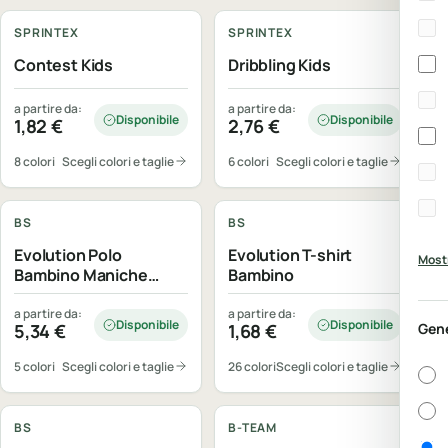
SPRINTEX
SPRINTEX
Contest Kids
Dribbling Kids
a partire da:
a partire da:
Disponibile
Disponibile
1,82
€
2,76
€
8 colori
Scegli colori e taglie
6 colori
Scegli colori e taglie
Personalizzabile
Personalizzabile
BS
BS
Evolution Polo
Evolution T-shirt
Mostr
Bambino Maniche
Bambino
lunghe
a partire da:
a partire da:
Disponibile
Disponibile
Gen
5,34
€
1,68
€
Gen
5 colori
Scegli colori e taglie
26 colori
Scegli colori e taglie
Personalizzabile
Personalizzabile
BS
B-TEAM