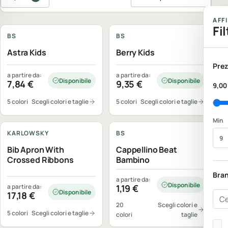
Ordina prodotti
Personalizzabile
Personalizzabile
AFF
Fil
BS
BS
Astra Kids
Berry Kids
Prez
a partire da:
a partire da:
Disponibile
Disponibile
7,84
€
9,35
€
9,00
5 colori
Scegli colori e taglie
5 colori
Scegli colori e taglie
Personalizzabile
Personalizzabile
Min
KARLOWSKY
BS
Bib Apron With
Cappellino Beat
Crossed Ribbons
Bambino
Bra
a partire da:
Disponibile
a partire da:
1,19
€
Disponibile
17,18
€
Cer
20
Scegli colori e
5 colori
Scegli colori e taglie
colori
taglie
Bra
Personalizzabile
Personalizzabile