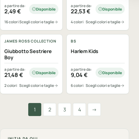
a partire da:
a partire da:
Disponibile
Disponibile
2,49
€
22,53
€
16 colori
Scegli colori e taglie
4 colori
Scegli colori e taglie
Personalizzabile
Personalizzabile
JAMES ROSS COLLECTION
BS
Giubbotto Sestriere
Harlem Kids
Boy
a partire da:
a partire da:
Disponibile
Disponibile
21,48
€
9,04
€
2 colori
Scegli colori e taglie
6 colori
Scegli colori e taglie
Successiva
1
2
3
4
→
INIZIA DA QUI