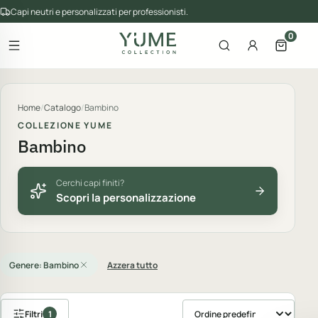
Capi neutri e personalizzati per professionisti.
0
Apri il menu
Apri la ricerca
Account
Apri il 
gorie del catalogo
Home
/
Catalogo
/
Bambino
COLLEZIONE YUME
Bambino
Cerchi capi finiti?
Scopri la personalizzazione
Genere: Bambino
Azzera tutto
Filtri
1