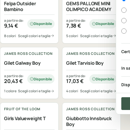
Felpa Outsider
GEMS PALLONE MINI
Bambino
OLIMPICO ACADEMY
a partire da:
a partire da:
Disponibile
Disponibile
9,14
€
7,38
€
8 colori
Scegli colori e taglie
5 colori
Scegli colori e taglie
Personalizzabile
Personalizzabile
Cert
JAMES ROSS COLLECTION
JAMES ROSS COLLECTION
Gilet Galway Boy
Gilet Tarvisio Boy
In s
a partire da:
a partire da:
Disponibile
Disponibile
20,43
€
17,03
€
Disp
1 colore
Scegli colori e taglie
4 colori
Scegli colori e taglie
Personalizzabile
Personalizzabile
FRUIT OF THE LOOM
JAMES ROSS COLLECTION
Girls Valueweight T
Giubbotto Innsbruck
Boy