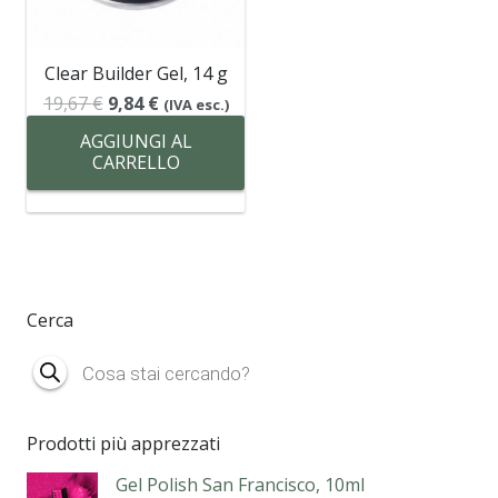
Clear Builder Gel, 14 g
Il
Il
19,67
€
9,84
€
(IVA esc.)
prezzo
prezzo
AGGIUNGI AL
originale
attuale
CARRELLO
era:
è:
19,67 €.
9,84 €.
Cerca
Products
search
Prodotti più apprezzati
Gel Polish San Francisco, 10ml