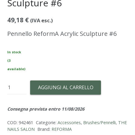
Sculpture #6
49,18
€
(IVA esc.)
Pennello ReformA Acrylic Sculpture #6
In stock
(3
available)
Brush
AGGIUNGI AL CARRELLO
ReformA
Acrylic
Consegna prevista entro 11/08/2026
Sculpture
#6
COD:
942461
Categorie:
Accessories
,
Brushes/Pennelli
,
THE
quantità
NAILS SALON
Brand:
REFORMA