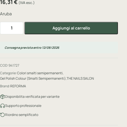
16,31
€
(IVA esc.)
Aruba
GEL POLISH Aruba, 10 ml quantità
Aggiungi al carrello
Consegna prevista entro 12/08/2026
COD:
941727
Categorie:
Colori smalti semipermanenti
,
Gel Polish Colour (Smalti Semipermanenti)
,
THE NAILS SALON
Brand:
REFORMA
Disponibilita verificata per variante
Supporto professionale
Riordino semplificato