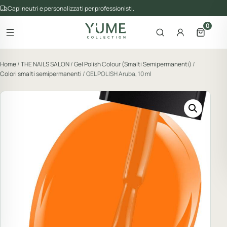
Capi neutri e personalizzati per professionisti.
0
Apri il menu
Apri la ricerca
Account
Apri il 
gorie del catalogo
Home
/
THE NAILS SALON
/
Gel Polish Colour (Smalti Semipermanenti)
/
Colori smalti semipermanenti
/ GEL POLISH Aruba, 10 ml