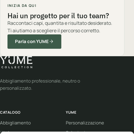
INIZIA DA QUI
Hai un progetto per il tuo team?
Raccontaci capi, quantita e risultato desiderato.
Ti aiutiamo a scegliere il percorso corretto.
Parla con YUME
Abbigliamento professionale, neutro o
personalizzato.
CATALOGO
YUME
Abbigliamento
Personalizzazione
Workwear
Soluzioni