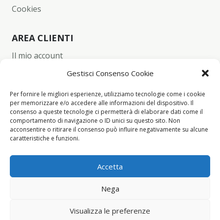
Cookies
AREA CLIENTI
Il mio account
Carrello
Gestisci Consenso Cookie
Wishlist
Per fornire le migliori esperienze, utilizziamo tecnologie come i cookie
per memorizzare e/o accedere alle informazioni del dispositivo. Il
Checkout
consenso a queste tecnologie ci permetterà di elaborare dati come il
comportamento di navigazione o ID unici su questo sito. Non
acconsentire o ritirare il consenso può influire negativamente su alcune
CONTACT INFO
caratteristiche e funzioni.
+39 342 94 34 260
Accetta
info@yume-collection.eu
Nega
Visualizza le preferenze
Yume Collection ©2021 All rights reserved.