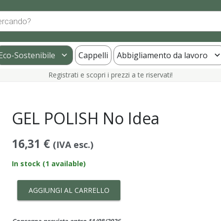
Eco-Sostenibile
Cappelli
Abbigliamento da lavoro
Registrati e scopri i prezzi a te riservati!
GEL POLISH No Idea
16,31
€
(IVA esc.)
In stock (1 available)
AGGIUNGI AL CARRELLO
GEL
POLISH
No