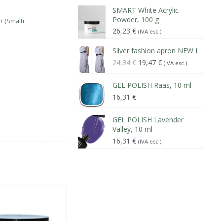
SMART White Acrylic
Powder, 100 g
r (Smalti
26,23
€
(IVA esc.)
Silver fashion apron NEW L
Il
Il
24,34
€
19,47
€
(IVA esc.)
prezzo
prezzo
originale
attuale
GEL POLISH Raas, 10 ml
era:
è:
16,31
€
24,34 €.
19,47 €.
GEL POLISH Lavender
Valley, 10 ml
16,31
€
(IVA esc.)