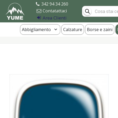
342 94 34 260
Products
Contatattaci
search
Area Clienti
Abbigliamento
Calzature
Borse e zaini