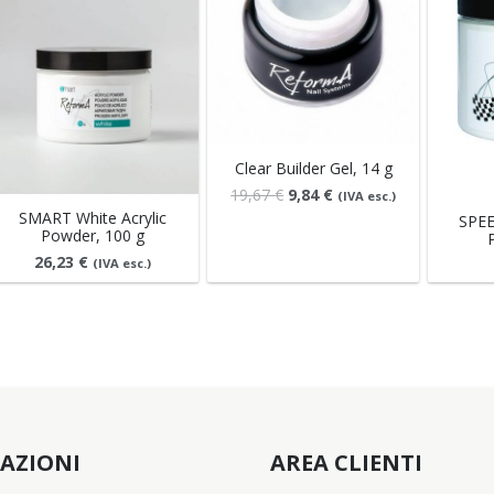
Clear Builder Gel, 14 g
Il
Il
19,67
€
9,84
€
(IVA esc.)
prezzo
prezzo
SMART White Acrylic
SPEE
Powder, 100 g
originale
attuale
era:
è:
26,23
€
(IVA esc.)
19,67 €.
9,84 €.
AZIONI
AREA CLIENTI