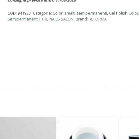
Consegna prevista entro 11/08/2026
Idea
COD:
941933
Categorie:
Colori smalti semipermanenti
,
Gel Polish Colou
quantità
Semipermanenti)
,
THE NAILS SALON
Brand:
REFORMA