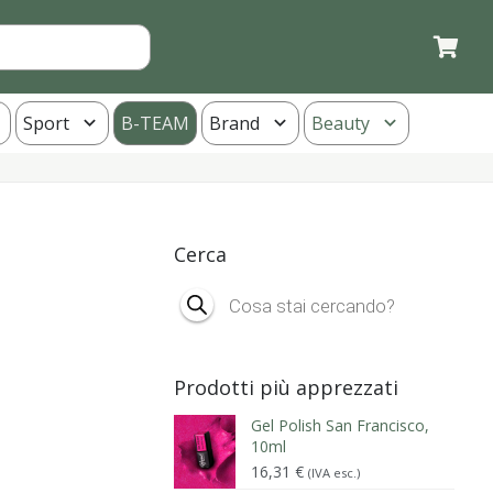
Sport
B-TEAM
Brand
Beauty
Cerca
Products
search
Prodotti più apprezzati
Gel Polish San Francisco,
10ml
16,31
€
(IVA esc.)