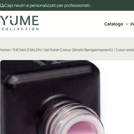
Capi neutri e personalizzati per professionisti.
Apri 
Catalogo
P
Home
/
THE NAILS SALON
/
Gel Polish Colour (Smalti Semipermanenti)
/
Colori sma