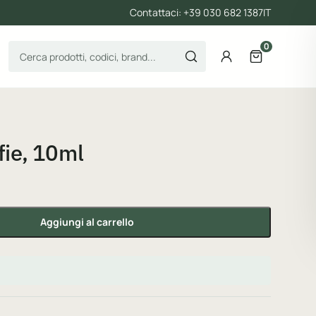
Contattaci: +39 030 682 1387
IT
0
Cerca prodotti
Account
Apri il carre
ie, 10ml
tà
Aggiungi al carrello