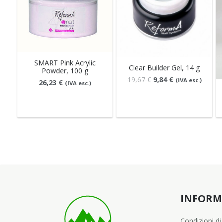
SMART Pink Acrylic
Clear Builder Gel, 14 g
Powder, 100 g
Il
Il
19,67
€
9,84
€
(IVA esc.)
26,23
€
(IVA esc.)
prezzo
prezzo
originale
attuale
era:
è:
19,67 €.
9,84 €.
INFORM
Condizioni di