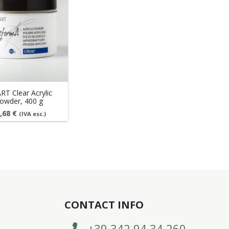
T Clear Acrylic
owder, 400 g
,68
€
(IVA esc.)
CONTACT INFO
+39 342 94 34 260