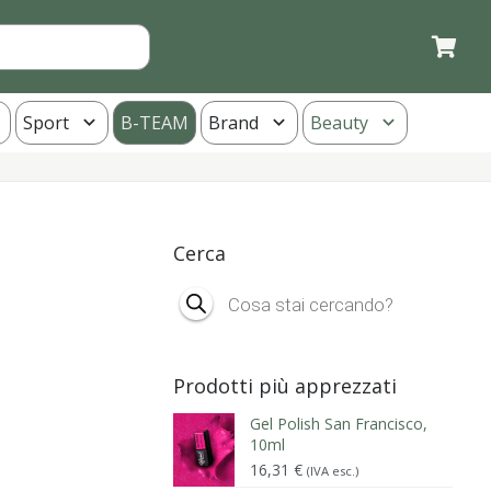
Sport
B-TEAM
Brand
Beauty
Cerca
Products
search
Prodotti più apprezzati
Gel Polish San Francisco,
10ml
16,31
€
(IVA esc.)