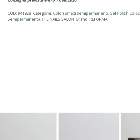
10ml
Consegna prevista entro 11/08/2026
quantità
COD:
941928
Categorie:
Colori smalti semipermanenti
,
Gel Polish Colou
Semipermanenti)
,
THE NAILS SALON
Brand:
REFORMA