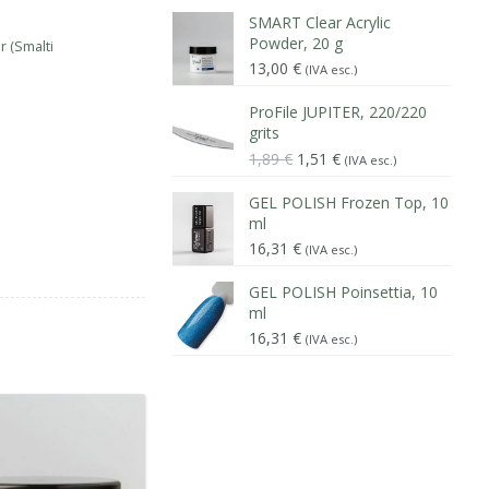
SMART Clear Acrylic
Powder, 20 g
r (Smalti
13,00
€
(IVA esc.)
ProFile JUPITER, 220/220
grits
Il
Il
1,89
€
1,51
€
(IVA esc.)
prezzo
prezzo
originale
attuale
GEL POLISH Frozen Top, 10
era:
è:
ml
1,89 €.
1,51 €.
16,31
€
(IVA esc.)
GEL POLISH Poinsettia, 10
ml
16,31
€
(IVA esc.)