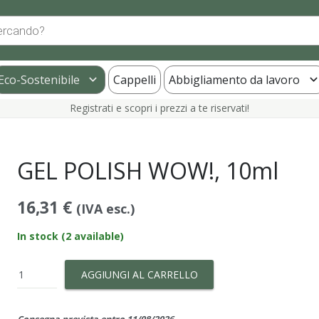
Eco-Sostenibile
Cappelli
Abbigliamento da lavoro
Registrati e scopri i prezzi a te riservati!
GEL POLISH WOW!, 10ml
16,31
€
(IVA esc.)
In stock (2 available)
GEL
AGGIUNGI AL CARRELLO
POLISH
WOW!,