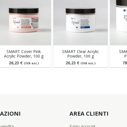
SMART Cover Pink
SMART Clear Acrylic
SMAR
Acrylic Powder, 100 g
Powder, 100 g
P
26,23
€
26,23
€
78
(IVA esc.)
(IVA esc.)
AZIONI
AREA CLIENTI
 vendita
Il mio account