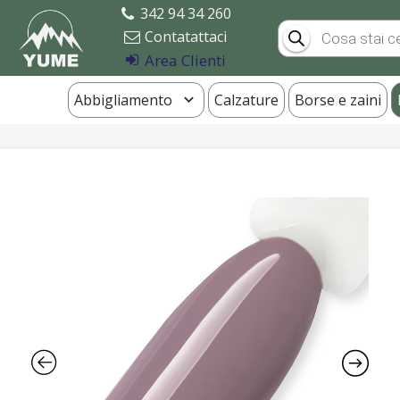
342 94 34 260
Products
Contatattaci
search
Area Clienti
Abbigliamento
Calzature
Borse e zaini