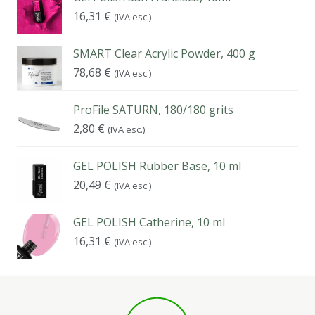
16,31
€
(IVA esc.)
SMART Clear Acrylic Powder, 400 g
78,68
€
(IVA esc.)
ProFile SATURN, 180/180 grits
2,80
€
(IVA esc.)
GEL POLISH Rubber Base, 10 ml
20,49
€
(IVA esc.)
GEL POLISH Catherine, 10 ml
16,31
€
(IVA esc.)