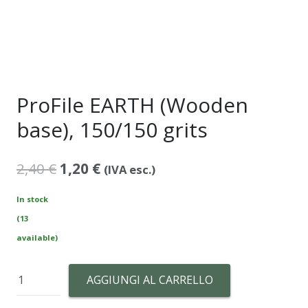
ProFile EARTH (Wooden
base), 150/150 grits
Il
Il
2,40
€
1,20
€
(IVA esc.)
prezzo
prezzo
In stock
originale
attuale
(13
era:
è:
available)
2,40 €.
1,20 €.
ProFile
AGGIUNGI AL CARRELLO
EARTH