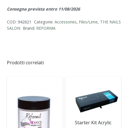
(Wooden
Consegna prevista entro 11/08/2026
base),
150/150
COD:
942621
Categorie:
Accessories
,
Files/Lime
,
THE NAILS
grits
SALON
Brand:
REFORMA
quantità
Prodotti correlati
Starter Kit Acrylic