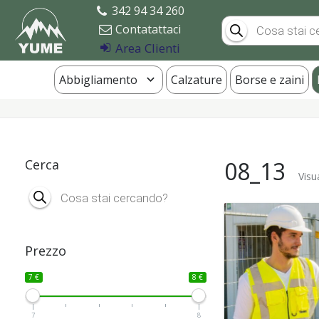
342 94 34 260
Products
Contatattaci
search
Area Clienti
Abbigliamento
Calzature
Borse e zaini
Cerca
08_13
Visu
Products
search
Prezzo
7 €
8 €
7
8