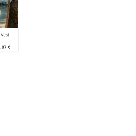
 Vest
3,87
€