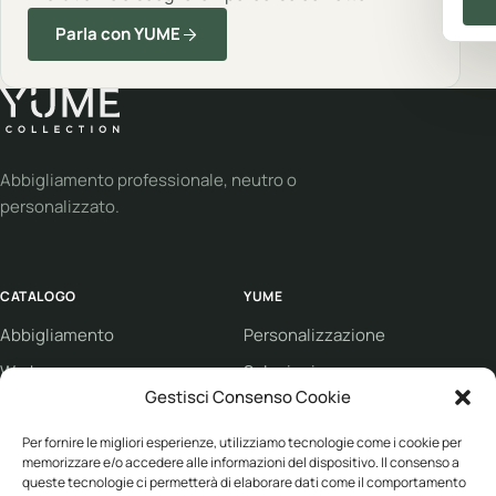
Parla con YUME
Abbigliamento professionale, neutro o
personalizzato.
CATALOGO
YUME
Abbigliamento
Personalizzazione
Workwear
Soluzioni
Gestisci Consenso Cookie
Sport
Supporto
Per fornire le migliori esperienze, utilizziamo tecnologie come i cookie per
Eco collection
Condizioni di vendita
memorizzare e/o accedere alle informazioni del dispositivo. Il consenso a
Brand
queste tecnologie ci permetterà di elaborare dati come il comportamento