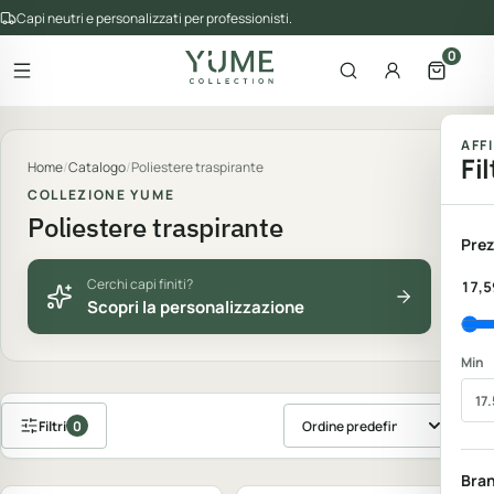
Capi neutri e personalizzati per professionisti.
0
Apri il menu
Apri la ricerca
Account
Apri il 
gorie del catalogo
AFF
Fil
Home
/
Catalogo
/
Poliestere traspirante
COLLEZIONE YUME
Poliestere traspirante
Prez
Cerchi capi finiti?
17,5
Scopri la personalizzazione
Min
Filtri
0
Ordina prodotti
Personalizzabile
Personalizzabile
Bra