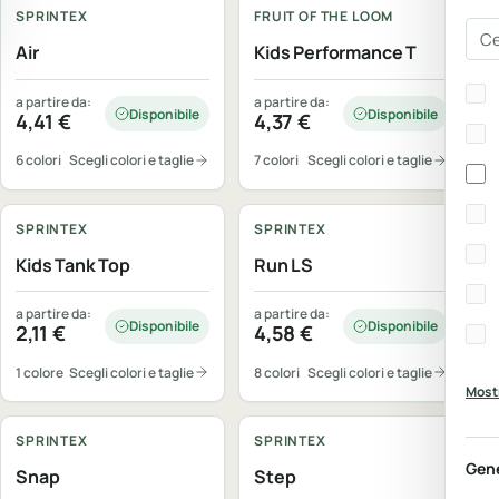
SPRINTEX
FRUIT OF THE LOOM
Cer
Air
Kids Performance T
Bra
a partire da:
a partire da:
Disponibile
Disponibile
4,41
€
4,37
€
6 colori
Scegli colori e taglie
7 colori
Scegli colori e taglie
Personalizzabile
Personalizzabile
SPRINTEX
SPRINTEX
Kids Tank Top
Run LS
a partire da:
a partire da:
Disponibile
Disponibile
2,11
€
4,58
€
1 colore
Scegli colori e taglie
8 colori
Scegli colori e taglie
Mostr
Personalizzabile
Personalizzabile
SPRINTEX
SPRINTEX
Gen
Snap
Step