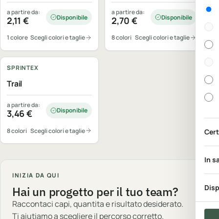
Gen
a partire da:
a partire da:
Disponibile
Disponibile
2,11
€
2,70
€
1 colore
Scegli colori e taglie
8 colori
Scegli colori e taglie
Personalizzabile
SPRINTEX
Trail
a partire da:
Disponibile
3,46
€
8 colori
Scegli colori e taglie
Cert
In s
INIZIA DA QUI
Disp
Hai un progetto per il tuo team?
Raccontaci capi, quantita e risultato desiderato.
Ti aiutiamo a scegliere il percorso corretto.