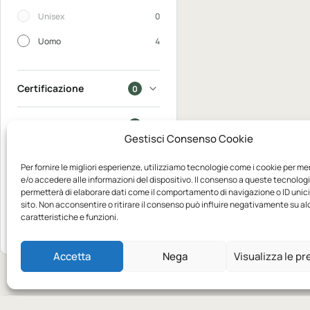
Unisex
0
Uomo
4
Certificazione
0
In saldo
0
Gestisci Consenso Cookie
Disponibili
0
Per fornire le migliori esperienze, utilizziamo tecnologie come i cookie per m
e/o accedere alle informazioni del dispositivo. Il consenso a queste tecnologi
permetterà di elaborare dati come il comportamento di navigazione o ID unic
Mostra
sito. Non acconsentire o ritirare il consenso può influire negativamente su a
9
caratteristiche e funzioni.
Azzera
prodotti
Accetta
Nega
Visualizza le p