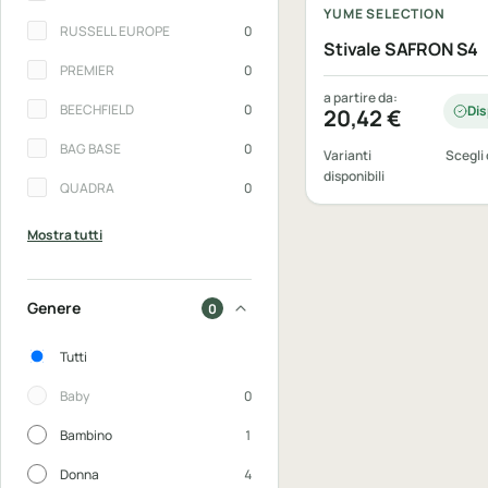
YUME SELECTION
RUSSELL EUROPE
0
Stivale SAFRON S4
PREMIER
0
a partire da:
BEECHFIELD
0
Dis
20,42
€
BAG BASE
0
Varianti
Scegli 
disponibili
QUADRA
0
Mostra tutti
Genere
0
Genere
Tutti
Baby
0
Bambino
1
Donna
4