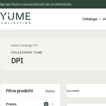
Capi neutri e personalizzati per professionisti.
Apri 
Catalogo
P
Home
/
Catalogo
/
DPI
COLLEZIONE YUME
DPI
Filtra prodotti
9 prodotti
Azzera
Personalizzabile
Prezzo
0