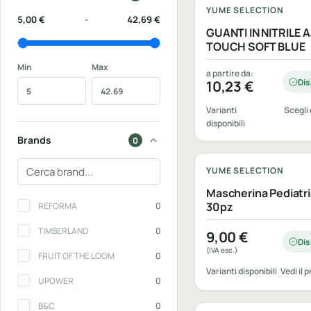
YUME SELECTION
5,00 €
-
42,69 €
GUANTI IN NITRILE 
TOUCH SOFT BLUE
Min
Max
a partire da:
Dis
10,23
€
Varianti
Scegli 
disponibili
Personalizzabile
Brands
0
Cerca un brand
YUME SELECTION
Mascherina Pediatri
Brands
30pz
REFORMA
0
TIMBERLAND
0
9,00
€
Dis
(IVA esc.)
FRUIT OF THE LOOM
0
Varianti disponibili
Vedi il 
UPOWER
0
Personalizzabile
B&C
0