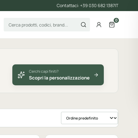
Contattaci: +39 030 682 1387
IT
0
Cerca prodotti
Account
Apri il carre
Cerchi capi finiti?
Scopri la personalizzazione
Ordina prodotti
bile
Personalizzabile