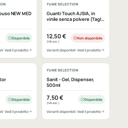
ION
YUME SELECTION
nouso NEW MED
Guanti Touch AJSIA, in
vinile senza polvere (Taglia
M)
12,50
€
Disponibile
Non disponibile
(IVA esc.)
ili
Vedi il prodotto
Varianti disponibili
Vedi il prodotto
bile
Personalizzabile
YUME SELECTION
tor
Sanit - Gel, Dispenser,
500ml
7,50
€
Disponibile
Disponibile
(IVA esc.)
ili
Vedi il prodotto
Varianti disponibili
Vedi il prodotto