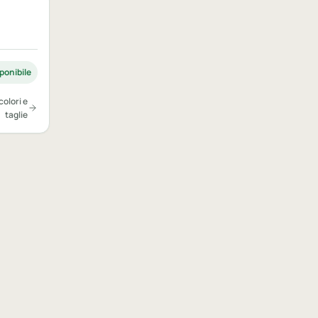
ponibile
colori e
taglie