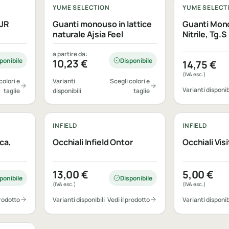
YUME SELECTION
YUME SELECT
AJR
Guanti monouso in lattice
Guanti Mo
naturale Ajsia Feel
Nitrile, Tg.S
a partire da:
ponibile
Disponibile
10,23
€
14,75
€
(IVA esc.)
colori e
Varianti
Scegli colori e
Varianti disponib
taglie
disponibili
taglie
Personalizzabile
Personalizza
INFIELD
INFIELD
ca,
Occhiali Infield Ontor
Occhiali Visi
13,00
€
5,00
€
ponibile
Disponibile
(IVA esc.)
(IVA esc.)
prodotto
Varianti disponibili
Vedi il prodotto
Varianti disponib