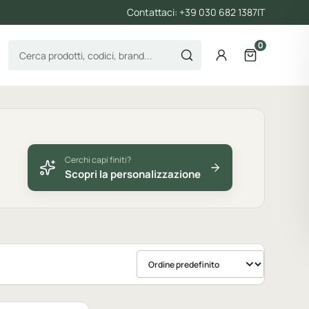
Contattaci: +39 030 682 1387
IT
0
Cerca prodotti
Account
Apri il carre
Cerchi capi finiti?
Scopri la personalizzazione
Ordina prodotti
bile