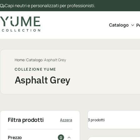
Capi neutri e personalizzati per professionisti.
Apri 
Catalogo
P
Home
/
Catalogo
/
Asphalt Grey
COLLEZIONE YUME
Asphalt Grey
Filtra prodotti
3 prodotti
Azzera
Personalizzabile
Prezzo
0