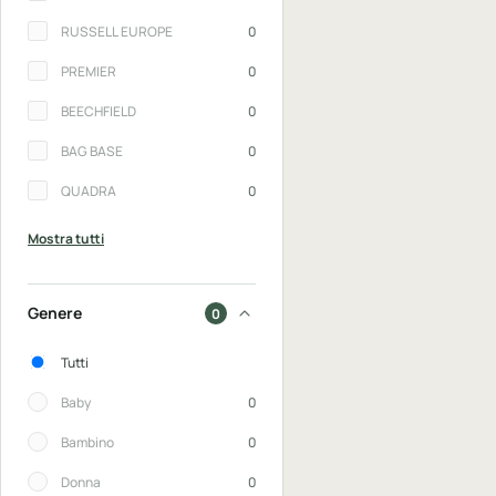
RUSSELL EUROPE
0
PREMIER
0
BEECHFIELD
0
BAG BASE
0
QUADRA
0
Mostra tutti
Genere
0
Genere
Tutti
Baby
0
Bambino
0
Donna
0