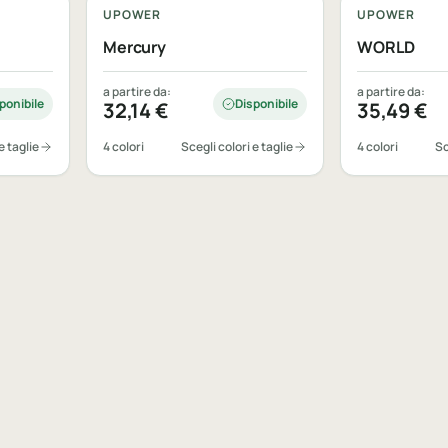
UPOWER
UPOWER
Mercury
WORLD
a partire da:
a partire da:
ponibile
Disponibile
32,14
€
35,49
€
e taglie
4 colori
Scegli colori e taglie
4 colori
Sc