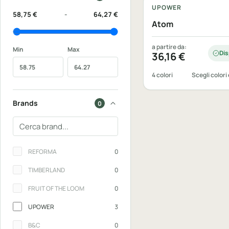
UPOWER
58,75 €
-
64,27 €
Atom
a partire da:
Min
Max
Dis
36,16
€
4 colori
Scegli colori 
Brands
0
Cerca un brand
Brands
REFORMA
0
TIMBERLAND
0
FRUIT OF THE LOOM
0
UPOWER
3
B&C
0