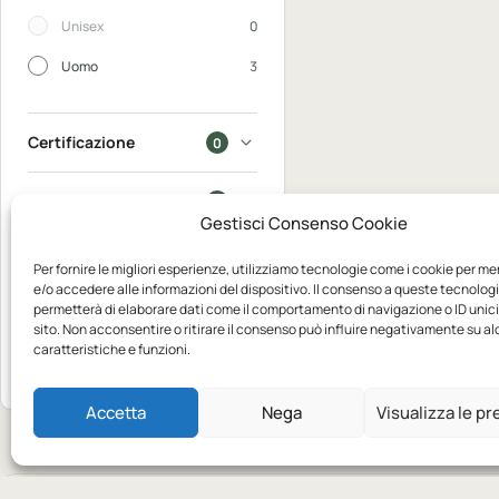
Unisex
0
Uomo
3
Certificazione
0
In saldo
0
Gestisci Consenso Cookie
Disponibili
0
Per fornire le migliori esperienze, utilizziamo tecnologie come i cookie per m
e/o accedere alle informazioni del dispositivo. Il consenso a queste tecnologi
permetterà di elaborare dati come il comportamento di navigazione o ID unic
Mostra
sito. Non acconsentire o ritirare il consenso può influire negativamente su a
3
caratteristiche e funzioni.
Azzera
prodotti
Accetta
Nega
Visualizza le p