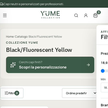
Capi neutri e personalizzati per professionisti.
0
Apri il menu
Apri la ricerca
Account
Apri il 
gorie del catalogo
AFF
Fil
Home
/
Catalogo
/
Black/Fluorescent Yellow
COLLEZIONE YUME
Black/Fluorescent Yellow
Prez
Cerchi capi finiti?
18,6
Scopri la personalizzazione
Min
Filtri
0
Ordina prodotti
Personalizzabile
Bra