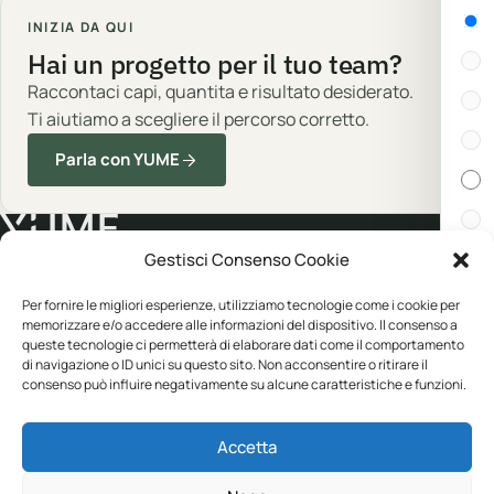
Gen
INIZIA DA QUI
Hai un progetto per il tuo team?
Raccontaci capi, quantita e risultato desiderato.
Ti aiutiamo a scegliere il percorso corretto.
Parla con YUME
Gestisci Consenso Cookie
Cert
Abbigliamento professionale, neutro o
Per fornire le migliori esperienze, utilizziamo tecnologie come i cookie per
memorizzare e/o accedere alle informazioni del dispositivo. Il consenso a
personalizzato.
queste tecnologie ci permetterà di elaborare dati come il comportamento
In s
di navigazione o ID unici su questo sito. Non acconsentire o ritirare il
consenso può influire negativamente su alcune caratteristiche e funzioni.
CATALOGO
YUME
Disp
Accetta
Abbigliamento
Personalizzazione