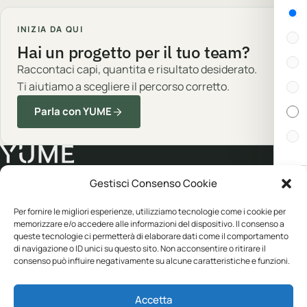
Gen
INIZIA DA QUI
Hai un progetto per il tuo team?
Raccontaci capi, quantita e risultato desiderato.
Ti aiutiamo a scegliere il percorso corretto.
Parla con YUME
Gestisci Consenso Cookie
Cert
Abbigliamento professionale, neutro o
Per fornire le migliori esperienze, utilizziamo tecnologie come i cookie per
personalizzato.
In s
memorizzare e/o accedere alle informazioni del dispositivo. Il consenso a
queste tecnologie ci permetterà di elaborare dati come il comportamento
di navigazione o ID unici su questo sito. Non acconsentire o ritirare il
consenso può influire negativamente su alcune caratteristiche e funzioni.
Disp
CATALOGO
YUME
Abbigliamento
Personalizzazione
Accetta