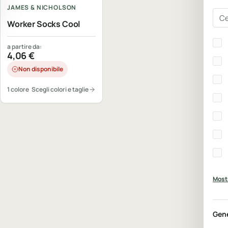
JAMES & NICHOLSON
Cer
Worker Socks Cool
Bra
a partire da:
4,06
€
Non disponibile
1 colore
Scegli colori e taglie
Mostr
Gen