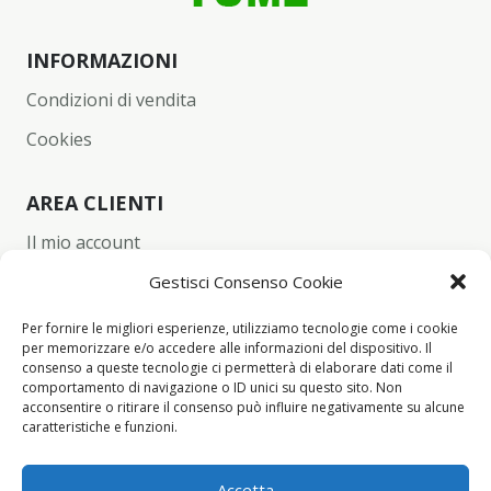
INFORMAZIONI
Condizioni di vendita
Cookies
AREA CLIENTI
Il mio account
Carrello
Gestisci Consenso Cookie
Wishlist
Per fornire le migliori esperienze, utilizziamo tecnologie come i cookie
per memorizzare e/o accedere alle informazioni del dispositivo. Il
Checkout
consenso a queste tecnologie ci permetterà di elaborare dati come il
comportamento di navigazione o ID unici su questo sito. Non
acconsentire o ritirare il consenso può influire negativamente su alcune
CONTACT INFO
caratteristiche e funzioni.
+39 342 94 34 260
Accetta