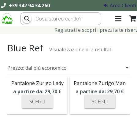
+39 342 94 34 260
Area Clienti
Products
search
Registrati e scopri i prezzi a te riserva
Blue Ref
Visualizzazione di 2 risultati
Pantalone Zurigo Lady
Pantalone Zurigo Man
a partire da:
29,70
€
a partire da:
29,70
€
SCEGLI
SCEGLI