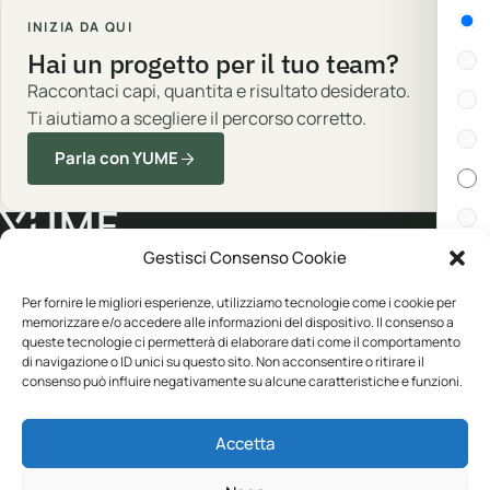
Gen
INIZIA DA QUI
Hai un progetto per il tuo team?
Raccontaci capi, quantita e risultato desiderato.
Ti aiutiamo a scegliere il percorso corretto.
Parla con YUME
Gestisci Consenso Cookie
Cert
Abbigliamento professionale, neutro o
Per fornire le migliori esperienze, utilizziamo tecnologie come i cookie per
memorizzare e/o accedere alle informazioni del dispositivo. Il consenso a
personalizzato.
queste tecnologie ci permetterà di elaborare dati come il comportamento
In s
di navigazione o ID unici su questo sito. Non acconsentire o ritirare il
consenso può influire negativamente su alcune caratteristiche e funzioni.
CATALOGO
YUME
Disp
Accetta
Abbigliamento
Personalizzazione