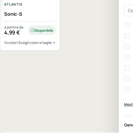
ATLANTIS
Cer
Sonic-S
Bra
a partire da:
Disponibile
4,99
€
14 colori
Scegli colori e taglie
Mostr
Gen