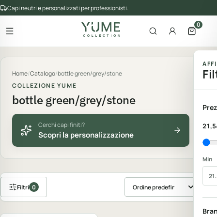
Capi neutri e personalizzati per professionisti.
0
Apri il menu
Apri la ricerca
Account
Apri il 
gorie del catalogo
AFF
Fil
Home
/
Catalogo
/
bottle green/grey/stone
COLLEZIONE YUME
bottle green/grey/stone
Prez
Cerchi capi finiti?
21,5
Scopri la personalizzazione
Min
Filtri
0
Ordina prodotti
Personalizzabile
Bra