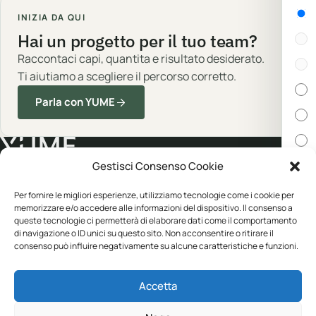
Gen
INIZIA DA QUI
Hai un progetto per il tuo team?
Raccontaci capi, quantita e risultato desiderato.
Ti aiutiamo a scegliere il percorso corretto.
Parla con YUME
Gestisci Consenso Cookie
Cert
Abbigliamento professionale, neutro o
Per fornire le migliori esperienze, utilizziamo tecnologie come i cookie per
memorizzare e/o accedere alle informazioni del dispositivo. Il consenso a
personalizzato.
queste tecnologie ci permetterà di elaborare dati come il comportamento
In s
di navigazione o ID unici su questo sito. Non acconsentire o ritirare il
consenso può influire negativamente su alcune caratteristiche e funzioni.
CATALOGO
YUME
Disp
Accetta
Abbigliamento
Personalizzazione