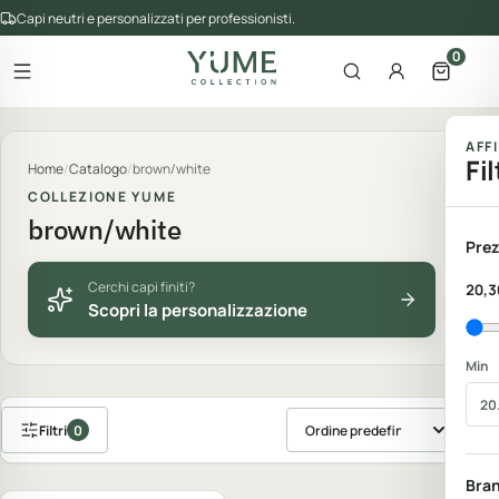
Capi neutri e personalizzati per professionisti.
0
Apri il menu
Apri la ricerca
Account
Apri il 
gorie del catalogo
AFF
Fil
Home
/
Catalogo
/
brown/white
COLLEZIONE YUME
brown/white
Prez
Cerchi capi finiti?
20,3
Scopri la personalizzazione
Min
Filtri
0
Ordina prodotti
Personalizzabile
Bra