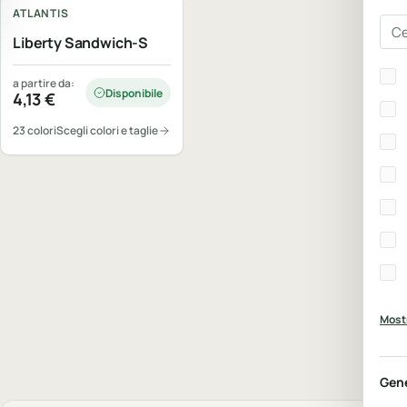
ATLANTIS
Cer
Liberty Sandwich-S
Bra
a partire da:
Disponibile
4,13
€
23 colori
Scegli colori e taglie
Mostr
Gen