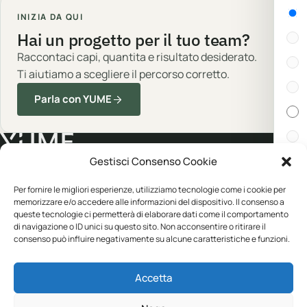
Gen
INIZIA DA QUI
Hai un progetto per il tuo team?
Raccontaci capi, quantita e risultato desiderato.
Ti aiutiamo a scegliere il percorso corretto.
Parla con YUME
Gestisci Consenso Cookie
Cert
Abbigliamento professionale, neutro o
Per fornire le migliori esperienze, utilizziamo tecnologie come i cookie per
memorizzare e/o accedere alle informazioni del dispositivo. Il consenso a
personalizzato.
queste tecnologie ci permetterà di elaborare dati come il comportamento
In s
di navigazione o ID unici su questo sito. Non acconsentire o ritirare il
consenso può influire negativamente su alcune caratteristiche e funzioni.
CATALOGO
YUME
Disp
Accetta
Abbigliamento
Personalizzazione