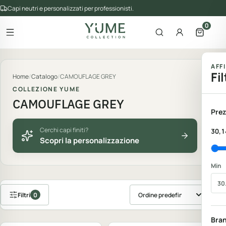
Capi neutri e personalizzati per professionisti.
0
Apri il menu
Apri la ricerca
Account
Apri il 
gorie del catalogo
AFF
Fil
Home
/
Catalogo
/
CAMOUFLAGE GREY
COLLEZIONE YUME
CAMOUFLAGE GREY
Prez
Cerchi capi finiti?
30,1
Scopri la personalizzazione
Min
Filtri
0
Ordina prodotti
Personalizzabile
Personalizzabile
Bra