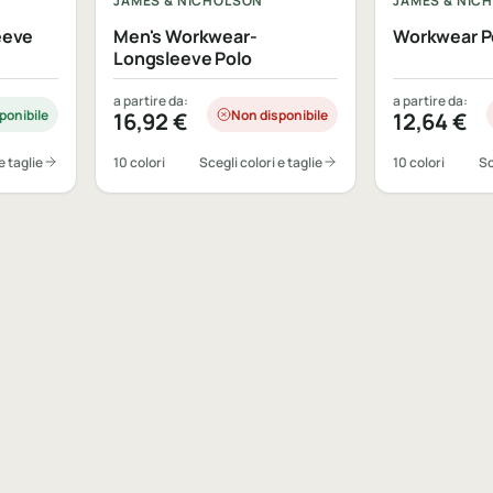
JAMES & NICHOLSON
JAMES & NIC
eeve
Men's Workwear-
Workwear P
Longsleeve Polo
a partire da:
a partire da:
ponibile
Non disponibile
16,92
€
12,64
€
e taglie
10 colori
Scegli colori e taglie
10 colori
Sc