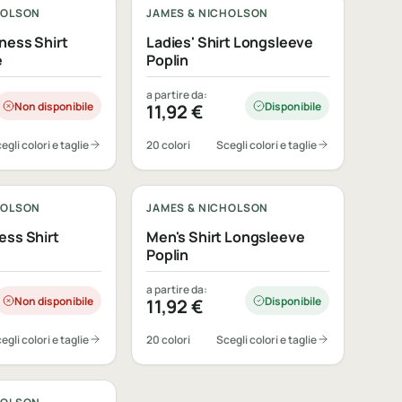
HOLSON
JAMES & NICHOLSON
ness Shirt
Ladies' Shirt Longsleeve
e
Poplin
a partire da:
Non disponibile
Disponibile
11,92
€
egli colori e taglie
20 colori
Scegli colori e taglie
bile
Personalizzabile
HOLSON
JAMES & NICHOLSON
ess Shirt
Men's Shirt Longsleeve
Poplin
a partire da:
Non disponibile
Disponibile
11,92
€
egli colori e taglie
20 colori
Scegli colori e taglie
bile