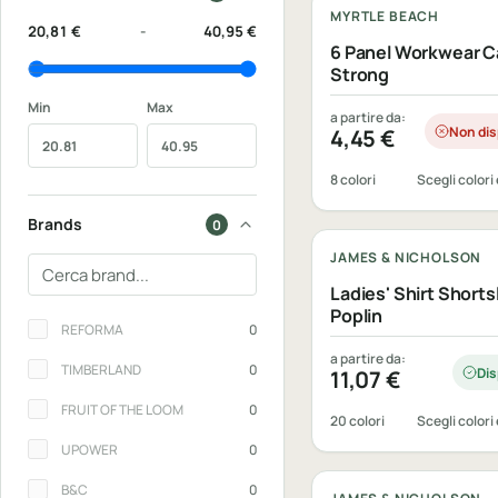
MYRTLE BEACH
20,81 €
-
40,95 €
6 Panel Workwear C
Strong
Min
Max
a partire da:
Non dis
4,45
€
8 colori
Scegli colori 
Personalizzabile
Brands
0
JAMES & NICHOLSON
Cerca un brand
Ladies' Shirt Short
Poplin
Brands
REFORMA
0
a partire da:
TIMBERLAND
0
Dis
11,07
€
FRUIT OF THE LOOM
0
20 colori
Scegli colori 
Personalizzabile
UPOWER
0
B&C
0