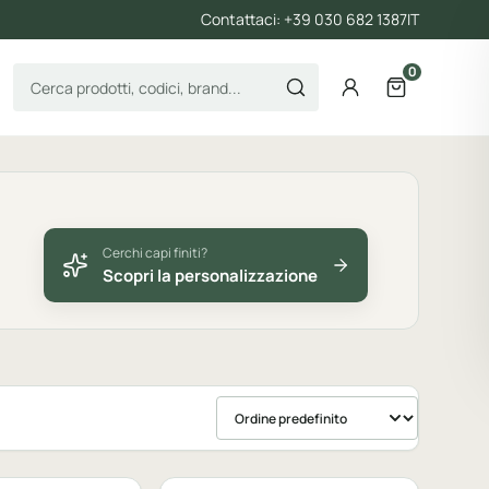
Contattaci: +39 030 682 1387
IT
0
Cerca prodotti
Account
Apri il carre
Cerchi capi finiti?
Scopri la personalizzazione
Ordina prodotti
bile
Personalizzabile