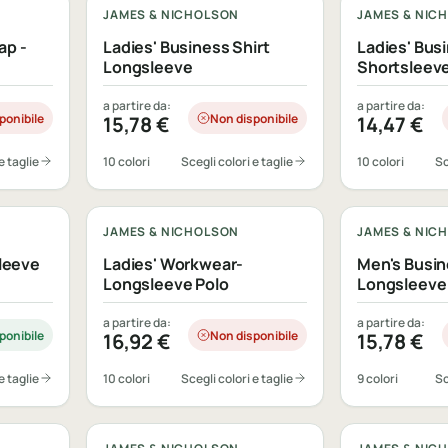
JAMES & NICHOLSON
JAMES & NIC
ap -
Ladies' Business Shirt
Ladies' Busi
Longsleeve
Shortsleev
a partire da:
a partire da:
ponibile
Non disponibile
15,78
€
14,47
€
e taglie
10 colori
Scegli colori e taglie
10 colori
Sc
Personalizzabile
Personalizza
JAMES & NICHOLSON
JAMES & NIC
sleeve
Ladies' Workwear-
Men's Busin
Longsleeve Polo
Longsleeve
a partire da:
a partire da:
ponibile
Non disponibile
16,92
€
15,78
€
e taglie
10 colori
Scegli colori e taglie
9 colori
Sc
Personalizzabile
Personalizza