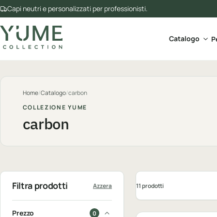
Capi neutri e personalizzati per professionisti.
Apri 
Catalogo
P
Home
/
Catalogo
/
carbon
COLLEZIONE YUME
carbon
Filtra prodotti
11 prodotti
Azzera
Personalizzabile
Prezzo
0