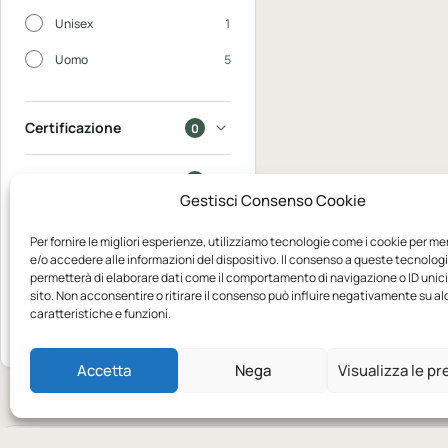
Unisex
1
Uomo
5
Certificazione
0
In saldo
0
Gestisci Consenso Cookie
Disponibili
0
Per fornire le migliori esperienze, utilizziamo tecnologie come i cookie per m
e/o accedere alle informazioni del dispositivo. Il consenso a queste tecnologi
permetterà di elaborare dati come il comportamento di navigazione o ID unic
Mostra
sito. Non acconsentire o ritirare il consenso può influire negativamente su a
11
caratteristiche e funzioni.
Azzera
prodotti
Accetta
Nega
Visualizza le p