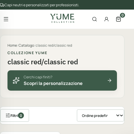
Capi neutri e personalizzati per professionisti.
0
Apri il menu
Apri la ricerca
Account
Apri il 
gorie del catalogo
Home
/
Catalogo
/
classic red/classic red
COLLEZIONE YUME
classic red/classic red
Cerchi capi finiti?
Scopri la personalizzazione
Filtri
0
Ordina prodotti
Personalizzabile