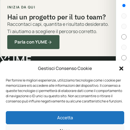
Gen
INIZIA DA QUI
Hai un progetto per il tuo team?
Raccontaci capi, quantita e risultato desiderato.
Ti aiutiamo a scegliere il percorso corretto.
Parla con YUME
Gestisci Consenso Cookie
Cert
Abbigliamento professionale, neutro o
Per fornire le migliori esperienze, utilizziamo tecnologie come i cookie per
memorizzare e/o accedere alle informazioni del dispositivo. Il consenso a
personalizzato.
queste tecnologie ci permetterà di elaborare dati come il comportamento
In s
di navigazione o ID unici su questo sito. Non acconsentire o ritirare il
consenso può influire negativamente su alcune caratteristiche e funzioni.
CATALOGO
YUME
Disp
Accetta
Abbigliamento
Personalizzazione