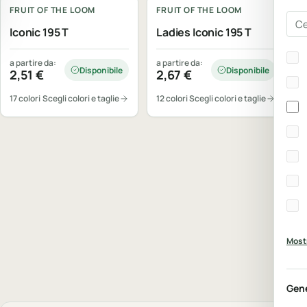
FRUIT OF THE LOOM
FRUIT OF THE LOOM
Cer
Iconic 195 T
Ladies Iconic 195 T
Bra
a partire da:
a partire da:
Disponibile
Disponibile
2,51
€
2,67
€
17 colori
Scegli colori e taglie
12 colori
Scegli colori e taglie
Mostr
Gen