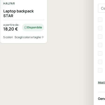
HALFAR
Cer
Laptop backpack
STAR
Bra
a partire da:
Disponibile
18,20
€
5 colori
Scegli colori e taglie
Mostr
Gen