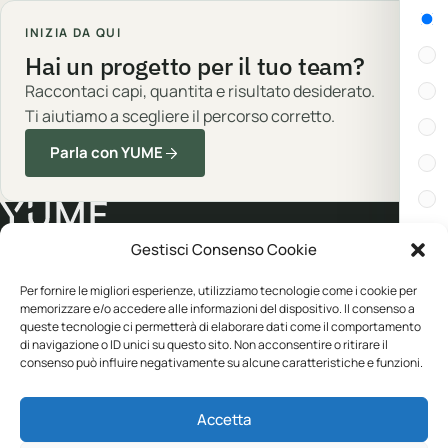
Gen
INIZIA DA QUI
Hai un progetto per il tuo team?
Raccontaci capi, quantita e risultato desiderato.
Ti aiutiamo a scegliere il percorso corretto.
Parla con YUME
Gestisci Consenso Cookie
Cert
Abbigliamento professionale, neutro o
Per fornire le migliori esperienze, utilizziamo tecnologie come i cookie per
personalizzato.
memorizzare e/o accedere alle informazioni del dispositivo. Il consenso a
In s
queste tecnologie ci permetterà di elaborare dati come il comportamento
di navigazione o ID unici su questo sito. Non acconsentire o ritirare il
consenso può influire negativamente su alcune caratteristiche e funzioni.
Disp
CATALOGO
YUME
Accetta
Abbigliamento
Personalizzazione