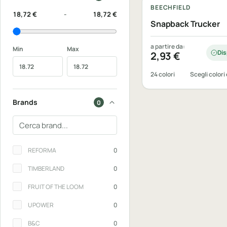
BEECHFIELD
18,72 €
-
18,72 €
Snapback Trucker
a partire da:
Min
Max
Dis
2,93
€
24 colori
Scegli colori 
Brands
0
Cerca un brand
Brands
REFORMA
0
TIMBERLAND
0
FRUIT OF THE LOOM
0
UPOWER
0
B&C
0