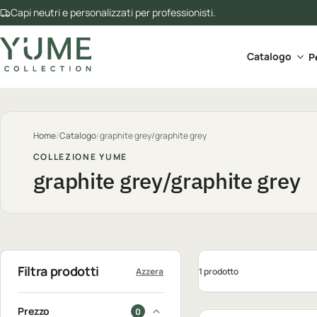
Capi neutri e personalizzati per professionisti.
Apri 
Catalogo
P
Home
/
Catalogo
/
graphite grey/graphite grey
COLLEZIONE YUME
graphite grey/graphite grey
Filtra prodotti
1 prodotto
Azzera
Personalizzabile
Prezzo
0