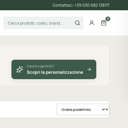
Contattaci: +39 030 682 1387
IT
0
Cerca prodotti
Account
Apri il carre
Cerchi capi finiti?
Scopri la personalizzazione
Ordina prodotti