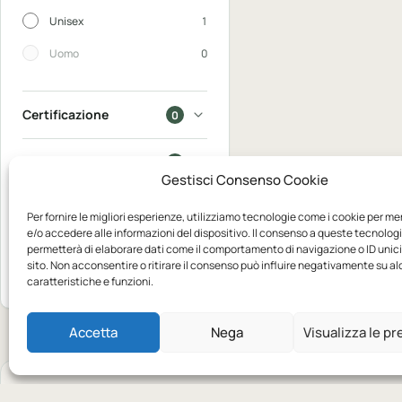
Unisex
1
Uomo
0
Certificazione
0
In saldo
0
Gestisci Consenso Cookie
Disponibili
0
Per fornire le migliori esperienze, utilizziamo tecnologie come i cookie per m
e/o accedere alle informazioni del dispositivo. Il consenso a queste tecnologi
permetterà di elaborare dati come il comportamento di navigazione o ID unic
Mostra 1
sito. Non acconsentire o ritirare il consenso può influire negativamente su a
Azzera
prodotto
caratteristiche e funzioni.
Accetta
Nega
Visualizza le p