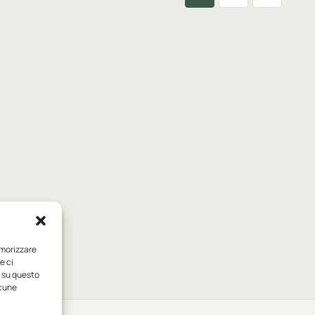
emorizzare
e ci
i su questo
lcune