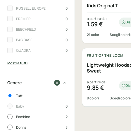
Kids Original T
RUSSELL EUROPE
0
a partire da:
PREMIER
0
Dis
1,59
€
BEECHFIELD
0
21 colori
Scegli colori 
BAG BASE
0
Personalizzabile
QUADRA
0
FRUIT OF THE LOOM
Mostra tutti
Lightweight Hoode
Sweat
a partire da:
Genere
0
Dis
9,85
€
Genere
Tutti
9 colori
Scegli colori 
Baby
0
Bambino
2
Donna
3