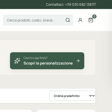
Contattaci: +39 030 682 1387
IT
0
Cerca prodotti
Account
Apri il carre
Cerchi capi finiti?
Scopri la personalizzazione
Ordina prodotti
bile
Personalizzabile