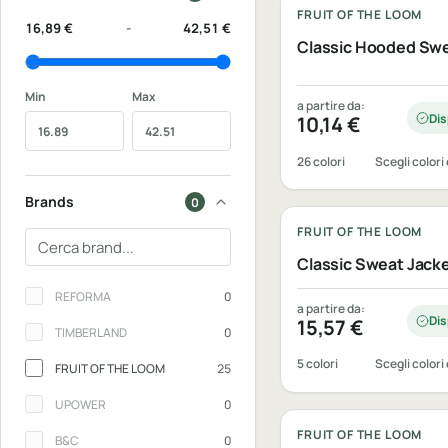
FRUIT OF THE LOOM
16,89 €
-
42,51 €
Classic Hooded Sw
Min
Max
a partire da:
Dis
10,14
€
26 colori
Scegli colori 
Personalizzabile
Brands
0
FRUIT OF THE LOOM
Cerca un brand
Classic Sweat Jack
Brands
REFORMA
0
a partire da:
Dis
15,57
€
TIMBERLAND
0
5 colori
Scegli colori 
FRUIT OF THE LOOM
25
Personalizzabile
UPOWER
0
FRUIT OF THE LOOM
B&C
0