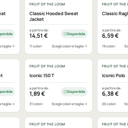
FRUIT OF THE LOOM
FRUIT OF THE
eat
Classic Hooded Sweat
Classic Rag
Jacket
a partire da:
a partire da:
ponibile
Disponibile
14,51
€
6,59
€
e taglie
11 colori
Scegli colori e taglie
19 colori
Sc
Personalizzabile
Personalizza
FRUIT OF THE LOOM
FRUIT OF THE
et
Iconic 150 T
Iconic Polo
a partire da:
a partire da:
ponibile
Disponibile
1,89
€
6,38
€
e taglie
31 colori
Scegli colori e taglie
20 colori
Sc
Personalizzabile
Personalizza
FRUIT OF THE LOOM
FRUIT OF THE