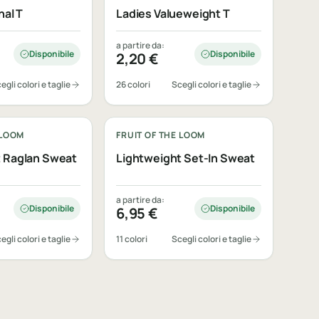
nal T
Ladies Valueweight T
a partire da:
Disponibile
Disponibile
2,20
€
egli colori e taglie
26 colori
Scegli colori e taglie
bile
Personalizzabile
 LOOM
FRUIT OF THE LOOM
t Raglan Sweat
Lightweight Set-In Sweat
a partire da:
Disponibile
Disponibile
6,95
€
egli colori e taglie
11 colori
Scegli colori e taglie