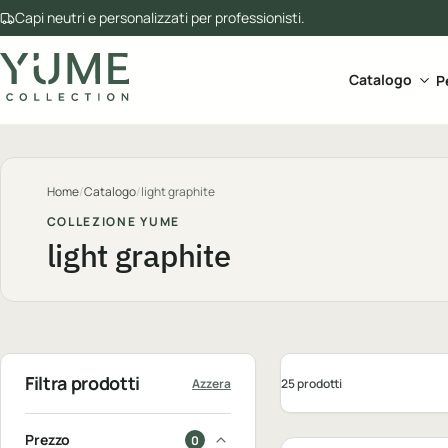
Capi neutri e personalizzati per professionisti.
Apri 
Catalogo
P
Home
/
Catalogo
/
light graphite
COLLEZIONE YUME
light graphite
Successiva
Filtra prodotti
25 prodotti
Azzera
Personalizzabile
Prezzo
0