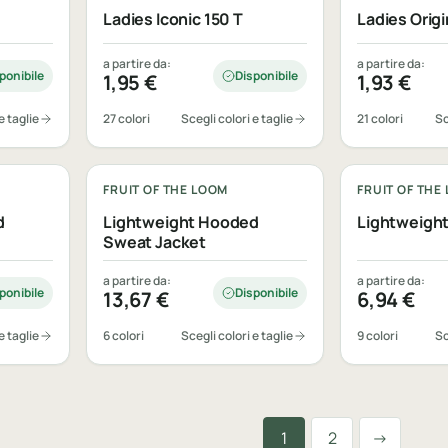
Ladies Iconic 150 T
Ladies Origi
a partire da:
a partire da:
ponibile
Disponibile
1,95
€
1,93
€
e taglie
27 colori
Scegli colori e taglie
21 colori
Sc
Personalizzabile
Personalizza
FRUIT OF THE LOOM
FRUIT OF THE
d
Lightweight Hooded
Lightweigh
Sweat Jacket
a partire da:
a partire da:
ponibile
Disponibile
13,67
€
6,94
€
e taglie
6 colori
Scegli colori e taglie
9 colori
Sc
1
2
→