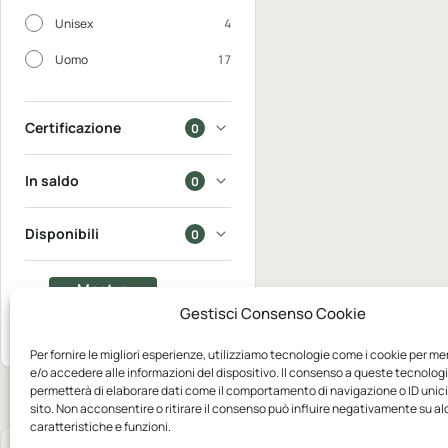
Unisex
4
Uomo
17
Certificazione
0
In saldo
0
Disponibili
0
Mostra
Gestisci Consenso Cookie
25
Azzera
prodotti
Per fornire le migliori esperienze, utilizziamo tecnologie come i cookie per m
e/o accedere alle informazioni del dispositivo. Il consenso a queste tecnologi
permetterà di elaborare dati come il comportamento di navigazione o ID unic
sito. Non acconsentire o ritirare il consenso può influire negativamente su a
caratteristiche e funzioni.