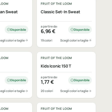
 LOOM
FRUIT OF THE LOOM
lan Sweat
Classic Set-In Sweat
a partire da:
Disponibile
Disponibile
6,96
€
egli colori e taglie
19 colori
Scegli colori e taglie
bile
Personalizzabile
 LOOM
FRUIT OF THE LOOM
Kids Iconic 150 T
a partire da:
Disponibile
Disponibile
1,77
€
egli colori e taglie
20 colori
Scegli colori e taglie
bile
Personalizzabile
 LOOM
FRUIT OF THE LOOM