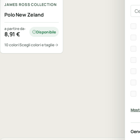
JAMES ROSS COLLECTION
Cer
Polo New Zeland
Bra
a partire da:
Disponibile
8,91
€
10 colori
Scegli colori e taglie
Mostr
Gen