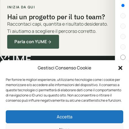
Gen
INIZIA DA QUI
Hai un progetto per il tuo team?
Raccontaci capi, quantita e risultato desiderato.
Ti aiutiamo a scegliere il percorso corretto.
Parla con YUME
Gestisci Consenso Cookie
Cert
Abbigliamento professionale, neutro o
Per fornire le migliori esperienze, utilizziamo tecnologie come i cookie per
memorizzare e/o accedere alle informazioni del dispositivo. Il consenso a
personalizzato.
queste tecnologie ci permetterà di elaborare dati come il comportamento
In s
di navigazione o ID unici su questo sito. Non acconsentire o ritirare il
consenso può influire negativamente su alcune caratteristiche e funzioni.
CATALOGO
YUME
Disp
Accetta
Abbigliamento
Personalizzazione