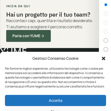
Gen
INIZIA DA QUI
Hai un progetto per il tuo team?
Raccontaci capi, quantita e risultato desiderato.
Ti aiutiamo a scegliere il percorso corretto.
Parla con YUME
Gestisci Consenso Cookie
Cert
Abbigliamento professionale, neutro o
Per fornire le migliori esperienze, utilizziamo tecnologie come i cookie per
memorizzare e/o accedere alle informazioni del dispositivo. Il consenso a
personalizzato.
queste tecnologie ci permetterà di elaborare dati come il comportamento
In s
di navigazione o ID unici su questo sito. Non acconsentire o ritirare il
consenso può influire negativamente su alcune caratteristiche e funzioni.
CATALOGO
YUME
Disp
Accetta
Abbigliamento
Personalizzazione