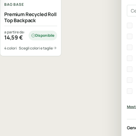
BAG BASE
Cer
Premium Recycled Roll
Top Backpack
Bra
a partire da:
Disponibile
14,59
€
4 colori
Scegli colori e taglie
Mostr
Gen