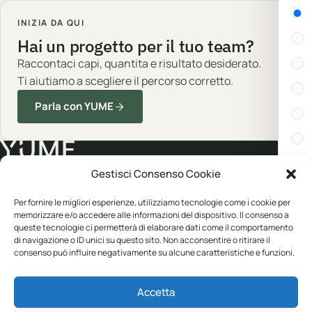
Gen
INIZIA DA QUI
Hai un progetto per il tuo team?
Raccontaci capi, quantita e risultato desiderato.
Ti aiutiamo a scegliere il percorso corretto.
Parla con YUME
Gestisci Consenso Cookie
Cert
Abbigliamento professionale, neutro o
Per fornire le migliori esperienze, utilizziamo tecnologie come i cookie per
personalizzato.
memorizzare e/o accedere alle informazioni del dispositivo. Il consenso a
In s
queste tecnologie ci permetterà di elaborare dati come il comportamento
di navigazione o ID unici su questo sito. Non acconsentire o ritirare il
consenso può influire negativamente su alcune caratteristiche e funzioni.
Disp
CATALOGO
YUME
Accetta
Abbigliamento
Personalizzazione