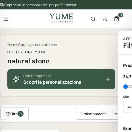
Capi neutri e personalizzati per professionisti.
0
Apri il menu
Apri la ricerca
Account
Apri il 
gorie del catalogo
AFF
Fil
Home
/
Catalogo
/
natural stone
COLLEZIONE YUME
natural stone
Prez
Cerchi capi finiti?
34,7
Scopri la personalizzazione
Min
Filtri
0
Ordina prodotti
Personalizzabile
Bra