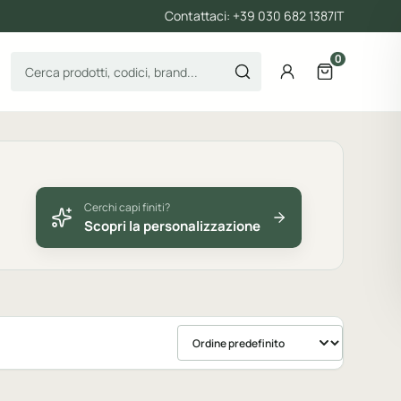
Contattaci: +39 030 682 1387
IT
0
Cerca prodotti
Account
Apri il carre
Cerchi capi finiti?
Scopri la personalizzazione
Ordina prodotti