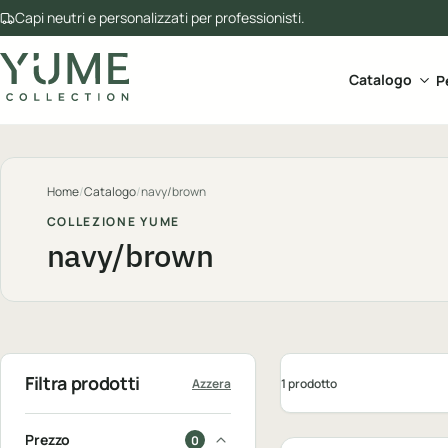
Capi neutri e personalizzati per professionisti.
Apri 
Catalogo
P
Home
/
Catalogo
/
navy/brown
COLLEZIONE YUME
navy/brown
Filtra prodotti
1 prodotto
Azzera
Personalizzabile
Prezzo
0