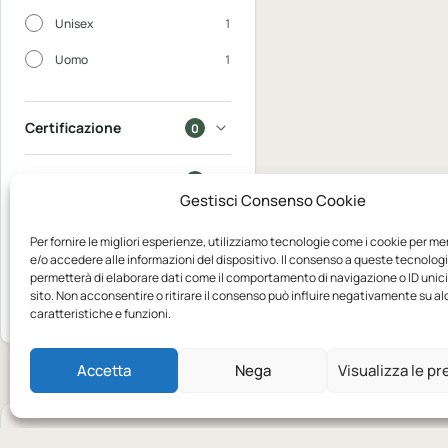
Unisex
1
Uomo
1
Certificazione
0
In saldo
0
Gestisci Consenso Cookie
Disponibili
0
Per fornire le migliori esperienze, utilizziamo tecnologie come i cookie per m
e/o accedere alle informazioni del dispositivo. Il consenso a queste tecnologi
permetterà di elaborare dati come il comportamento di navigazione o ID unic
Mostra 1
sito. Non acconsentire o ritirare il consenso può influire negativamente su a
Azzera
prodotto
caratteristiche e funzioni.
Accetta
Nega
Visualizza le p