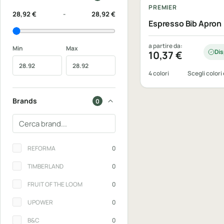
PREMIER
28,92 €
-
28,92 €
Espresso Bib Apron
a partire da:
Min
Max
Dis
10,37
€
4 colori
Scegli colori 
Brands
0
Cerca un brand
Brands
REFORMA
0
TIMBERLAND
0
FRUIT OF THE LOOM
0
UPOWER
0
B&C
0