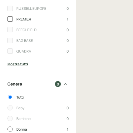
RUSSELL EUROPE
0
PREMIER
1
BEECHFIELD
0
BAG BASE
0
QUADRA
0
Mostra tutti
Genere
0
Genere
Tutti
Baby
0
Bambino
0
Donna
1