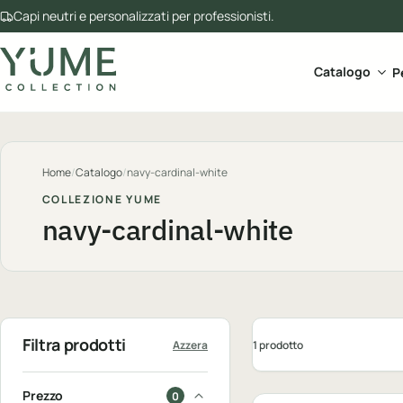
Capi neutri e personalizzati per professionisti.
Apri 
Catalogo
P
Home
/
Catalogo
/
navy-cardinal-white
COLLEZIONE YUME
navy-cardinal-white
Filtra prodotti
1 prodotto
Azzera
Personalizzabile
Prezzo
0