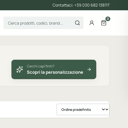
Contattaci: +39 030 682 1387
IT
0
Cerca prodotti
Account
Apri il carre
Cerchi capi finiti?
Scopri la personalizzazione
Ordina prodotti