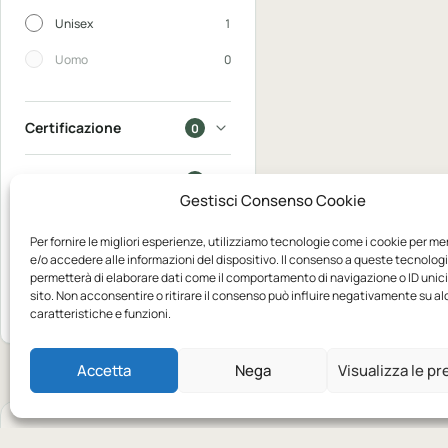
Unisex
1
Uomo
0
Certificazione
0
In saldo
0
Gestisci Consenso Cookie
Disponibili
0
Per fornire le migliori esperienze, utilizziamo tecnologie come i cookie per m
e/o accedere alle informazioni del dispositivo. Il consenso a queste tecnologi
permetterà di elaborare dati come il comportamento di navigazione o ID unic
Mostra 1
sito. Non acconsentire o ritirare il consenso può influire negativamente su a
Azzera
prodotto
caratteristiche e funzioni.
Accetta
Nega
Visualizza le p