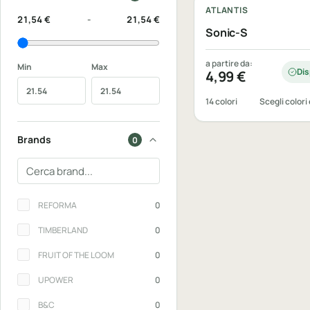
ATLANTIS
21,54 €
-
21,54 €
Sonic-S
a partire da:
Min
Max
Dis
4,99
€
14 colori
Scegli colori 
Brands
0
Cerca un brand
Brands
REFORMA
0
TIMBERLAND
0
FRUIT OF THE LOOM
0
UPOWER
0
B&C
0