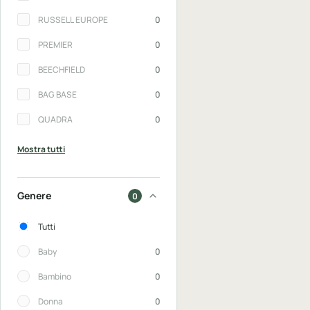
RUSSELL EUROPE
0
PREMIER
0
BEECHFIELD
0
BAG BASE
0
QUADRA
0
Mostra tutti
Genere
0
Genere
Tutti
Baby
0
Bambino
0
Donna
0