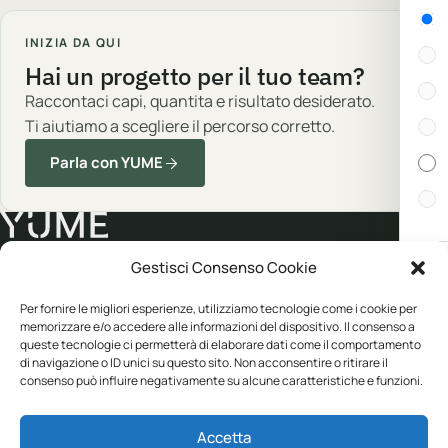
Gen
INIZIA DA QUI
Hai un progetto per il tuo team?
Raccontaci capi, quantita e risultato desiderato.
Ti aiutiamo a scegliere il percorso corretto.
Parla con YUME
Gestisci Consenso Cookie
Cert
Abbigliamento professionale, neutro o
Per fornire le migliori esperienze, utilizziamo tecnologie come i cookie per
personalizzato.
In s
memorizzare e/o accedere alle informazioni del dispositivo. Il consenso a
queste tecnologie ci permetterà di elaborare dati come il comportamento
di navigazione o ID unici su questo sito. Non acconsentire o ritirare il
consenso può influire negativamente su alcune caratteristiche e funzioni.
Disp
CATALOGO
YUME
Abbigliamento
Personalizzazione
Accetta