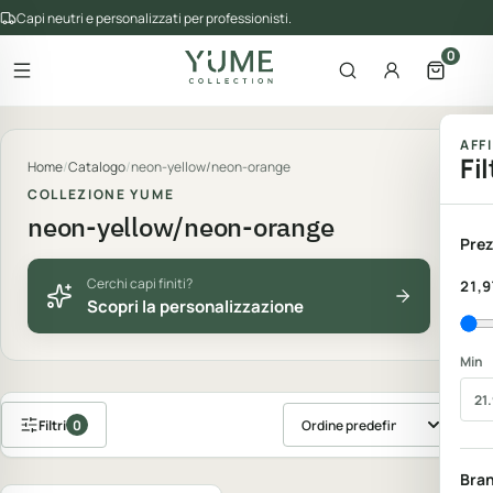
Capi neutri e personalizzati per professionisti.
0
Apri il menu
Apri la ricerca
Account
Apri il 
gorie del catalogo
AFF
Fil
Home
/
Catalogo
/
neon-yellow/neon-orange
COLLEZIONE YUME
neon-yellow/neon-orange
Prez
Cerchi capi finiti?
21,9
Scopri la personalizzazione
Min
Filtri
0
Ordina prodotti
Personalizzabile
Bra