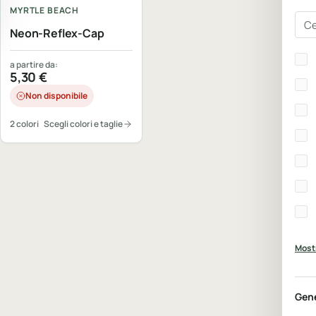
MYRTLE BEACH
Cer
Neon-Reflex-Cap
Bra
a partire da:
5,30
€
Non disponibile
2 colori
Scegli colori e taglie
Mostr
Gen